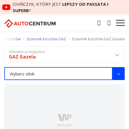
CHIŃCZYK, KTÓRY JEST
LEPSZY OD PASSATA I
SUPERB
?
nik kosztów
Dziennik kosztów GAZ
Dziennik kosztów GAZ Gazela
Aktualnie przeglądasz
GAZ Gazela
Wybierz silnik