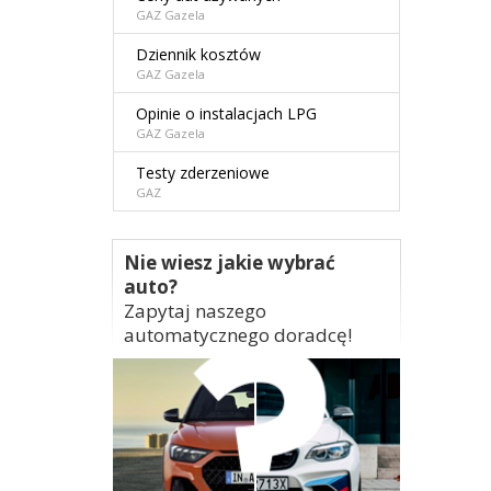
GAZ Gazela
Dziennik kosztów
GAZ Gazela
Opinie o instalacjach LPG
GAZ Gazela
Testy zderzeniowe
GAZ
Nie wiesz jakie wybrać
auto?
Zapytaj naszego
automatycznego doradcę!