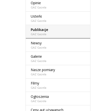
Opinie
GAZ Gazela
Usterki
GAZ Gazela
Publikacje
GAZ Gazela
Newsy
GAZ Gazela
Galerie
GAZ Gazela
Nasze pomiary
GAZ Gazela
Filmy
GAZ Gazela
Ogłoszenia
GAZ Gazela
Ceny aut używanych