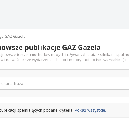
cje GAZ Gazela
owsze publikacje GAZ Gazela
jnowsze testy samochodów nowych i używanych, auta z silnikami spalino
w i najważniejsze wydarzenia z historii motoryzacji – o tym wszystkim (i n
publikacji spełniających podane kryteria.
Pokaż wszystkie.