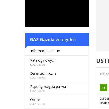
GAZ Gazela
w pigułce
Informacje o aucie
UST
Katalog nowych
GAZ Gazela
Dane techniczne
POKAŻ 
GAZ Gazela
Raporty zużycia paliwa
PB
GAZ Gazela
2.2 7
Opinie
Brak 
GAZ Gazela