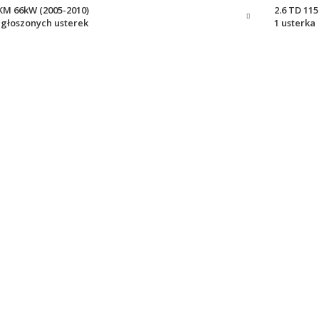
0KM 66kW (2005-2010)
2.6 TD 11
zgłoszonych usterek
1 usterka