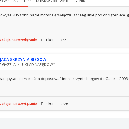
 GAZELA 2.6 TD 115KM 85KW 2005-2010
SILNIK
owyżej 4 tyś obr. nagle motor się wyłącza . szczegulnie pod obciążeniem. g
ekuje na rozwiązanie
1 komentarz
JĄCA SKRZYNIA BIEGÓW
Z GAZELA
UKŁAD NAPĘDOWY
am pytanie czy można dopasować inną skrzynie biegów do Gazeli z2008r 
ekuje na rozwiązanie
4 komentarze