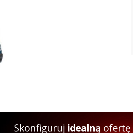
Skonfiguruj
idealną
ofertę