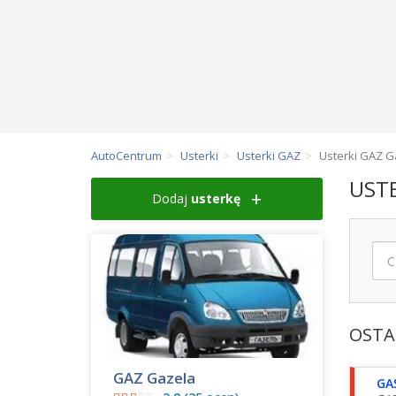
AutoCentrum
Usterki
Usterki GAZ
Usterki GAZ G
USTE
Dodaj
usterkę
OSTA
GAZ Gazela
GA