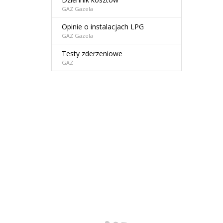
GAZ Gazela
Opinie o instalacjach LPG
GAZ Gazela
Testy zderzeniowe
GAZ