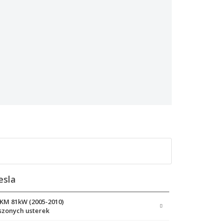
esla
0KM 81kW (2005-2010)
szonych usterek