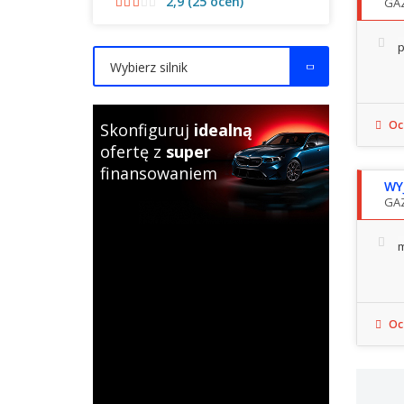
2,9 (25 ocen)
GAZ
p
Wybierz silnik
Ocz
Skonfiguruj
idealną
ofertę z
super
finansowaniem
WY
GA
m
Ocz