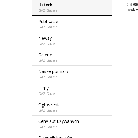
2.4 9
Usterki
Brak 
GAZ Gazela
Publikacje
GAZ Gazela
Newsy
GAZ Gazela
Galerie
GAZ Gazela
Nasze pomiary
GAZ Gazela
Filmy
GAZ Gazela
Ogłoszenia
GAZ Gazela
Ceny aut używanych
GAZ Gazela
Dziennik kosztów