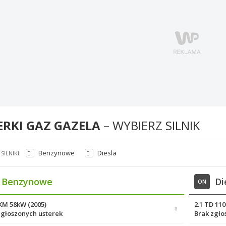
ERKI GAZ GAZELA
– WYBIERZ SILNIK
Benzynowe
Diesla
SILNIKI:
Benzynowe
Di
ON
9KM 58kW (2005)
2.1 TD 11
zgłoszonych usterek
Brak zgło