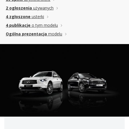
2 ogłoszenia
używanych
4 zgłoszone
usterki
4 publikacje
o tym modelu
Ogólna prezentacja
modelu