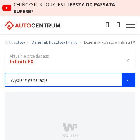
CHIŃCZYK, KTÓRY JEST
LEPSZY OD PASSATA I
SUPERB
?
nnik kosztów
Dziennik kosztów Infiniti
Dziennik kosztów Infiniti FX
Aktualnie przeglądasz
Infiniti FX
Wybierz generacje