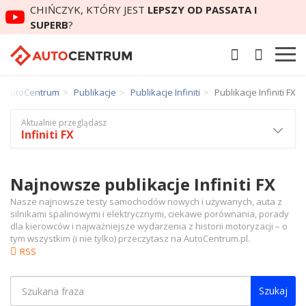
CHIŃCZYK, KTÓRY JEST
LEPSZY OD PASSATA I
SUPERB
?
AutoCentrum
Publikacje
Publikacje Infiniti
Publikacje Infiniti FX
Aktualnie przeglądasz
Infiniti FX
Najnowsze publikacje Infiniti FX
Nasze najnowsze testy samochodów nowych i używanych, auta z
silnikami spalinowymi i elektrycznymi, ciekawe porównania, porady
dla kierowców i najważniejsze wydarzenia z historii motoryzacji – o
tym wszystkim (i nie tylko) przeczytasz na AutoCentrum.pl.
RSS
Szukaj