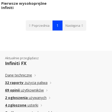
Pierwsze wysokoprężne
Infiniti
1
Poprzednia
Następna
Aktualnie przeglądasz
Infiniti FX
Dane techniczne
32 raporty
zużycia paliwa
69 opinii
użytkowników
2 ogłoszenia
używanych
4 zgłoszone
usterki