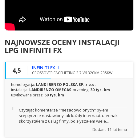
NAJNOWSZE OCENY INSTALACJI
LPG
INFINITI FX
INFINITI FX II
4,5
CROSSOVER FACELIFTING 3.7 V6 320KM 235KW
homologacja:
LANDI RENZO POLSKA SP. z o.o.
instalacja:
LANDIRENZO OMEGAS
przebieg:
30 tys. km
użytkowana przez:
60 tys. km
Czytając komentarze "niezadowolonych" byłem
sceptycznie nastawiony jak każdy internauta. Jednak
skorzystałem z usług firmy, bo słyszałem wiele...
Dodane
11 lat temu