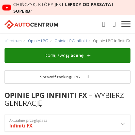
CHIŃCZYK, KTÓRY JEST
LEPSZY OD PASSATA I
SUPERB
?
utoCentrum
Opinie LPG
Opinie LPG Infiniti
Opinie LPG Infiniti FX
Dodaj swoją
ocenę
Sprawdź rankingi LPG
OPINIE LPG INFINITI FX
– WYBIERZ
GENERACJĘ
Aktualnie przeglądasz
Infiniti FX