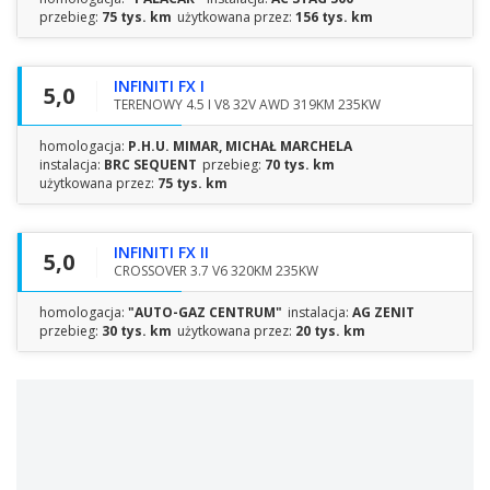
przebieg:
75 tys. km
użytkowana przez:
156 tys. km
INFINITI FX I
5,0
TERENOWY 4.5 I V8 32V AWD 319KM 235KW
homologacja:
P.H.U. MIMAR, MICHAŁ MARCHELA
instalacja:
BRC SEQUENT
przebieg:
70 tys. km
użytkowana przez:
75 tys. km
INFINITI FX II
5,0
CROSSOVER 3.7 V6 320KM 235KW
homologacja:
"AUTO-GAZ CENTRUM"
instalacja:
AG ZENIT
przebieg:
30 tys. km
użytkowana przez:
20 tys. km