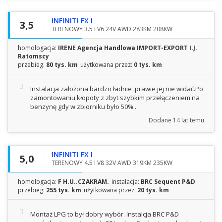
INFINITI FX I
3,5
TERENOWY 3.5 I V6 24V AWD 283KM 208KW
homologacja:
IRENE Agencja Handlowa IMPORT-EXPORT I.J.
Ratomscy
przebieg:
80 tys. km
użytkowana przez:
0 tys. km
Instalacja założona bardzo ładnie ,prawie jej nie widać.Po
zamontowaniu kłopoty z zbyt szybkim przełączeniem na
benzynę gdy w zbiorniku było 50%...
Dodane
14 lat temu
INFINITI FX I
5,0
TERENOWY 4.5 I V8 32V AWD 319KM 235KW
homologacja:
F H.U..CZAKRAM.
instalacja:
BRC Sequent P&D
przebieg:
255 tys. km
użytkowana przez:
20 tys. km
Montaż LPG to był dobry wybór. Instalcja BRC P&D