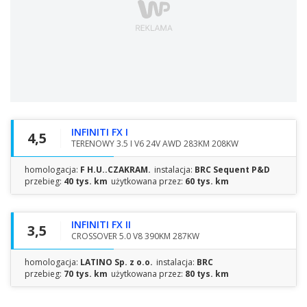
INFINITI FX I
4,5
TERENOWY 3.5 I V6 24V AWD 283KM 208KW
homologacja:
F H.U..CZAKRAM.
instalacja:
BRC Sequent P&D
przebieg:
40 tys. km
użytkowana przez:
60 tys. km
INFINITI FX II
3,5
CROSSOVER 5.0 V8 390KM 287KW
homologacja:
LATINO Sp. z o.o.
instalacja:
BRC
przebieg:
70 tys. km
użytkowana przez:
80 tys. km