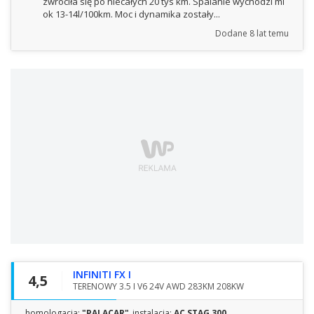
zwróciła się po niecałych 20 tys km. Spalanie wychodzi mi
ok 13-14l/100km. Moc i dynamika zostały...
Dodane
8 lat temu
INFINITI FX I
4,5
TERENOWY 3.5 I V6 24V AWD 283KM 208KW
homologacja:
"PALACAR"
instalacja:
AC STAG 300