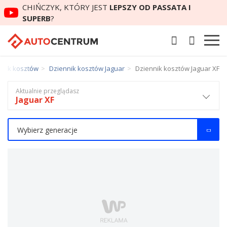
CHIŃCZYK, KTÓRY JEST
LEPSZY OD PASSATA I
SUPERB
?
nnik kosztów
Dziennik kosztów Jaguar
Dziennik kosztów Jaguar XF
Aktualnie przeglądasz
Jaguar XF
Wybierz generacje