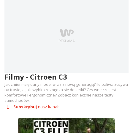
Filmy - Citroen C3
Jak zmienił się dany model wraz z nową generacją? Ile paliwa zużywa
na trasie, a jak szybko rozpędza się do setki? Czy wnętrze jest
komfortowe i ergonomiczne? Zobacz koniecznie nasze testy
samochodów.
Subskrybuj
nasz kanał