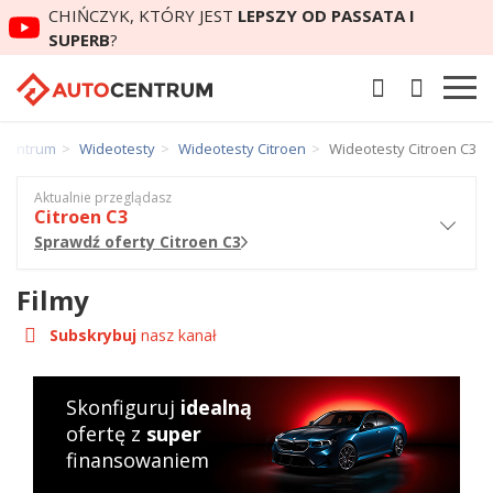
CHIŃCZYK, KTÓRY JEST
LEPSZY OD PASSATA I
SUPERB
?
oCentrum
Wideotesty
Wideotesty Citroen
Wideotesty Citroen C3
Aktualnie przeglądasz
Citroen C3
Sprawdź oferty Citroen C3
Filmy
Subskrybuj
nasz kanał
Skonfiguruj
idealną
ofertę z
super
finansowaniem