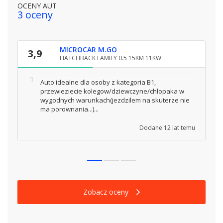
OCENY AUT
3 oceny
MICROCAR M.GO
3,9
4
HATCHBACK FAMILY 0.5 15KM 11KW
Auto idealne dla osoby z kategoria B1,
przewieziecie kolegow/dziewczyne/chlopaka w
wygodnych warunkach(jezdzilem na skuterze nie
ma porownania...)...
Dodane
12 lat temu
Zobacz oceny