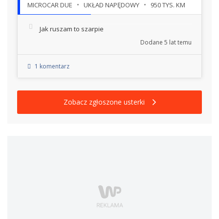
MICROCAR DUE
UKŁAD NAPĘDOWY
950 TYS. KM
Jak ruszam to szarpie
Dodane
5 lat temu
1 komentarz
Zobacz zgłoszone usterki