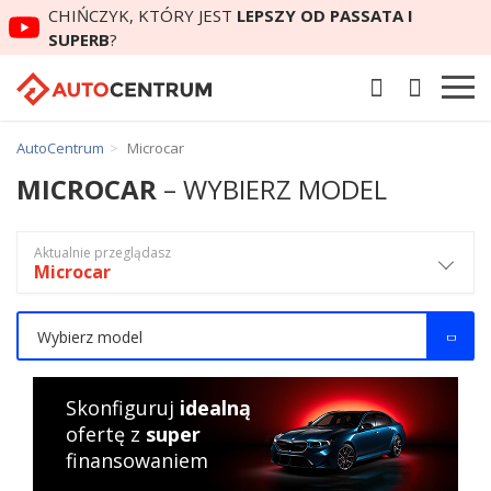
CHIŃCZYK, KTÓRY JEST
LEPSZY OD PASSATA I
SUPERB
?
AutoCentrum
Microcar
MICROCAR
– WYBIERZ MODEL
Aktualnie przeglądasz
Microcar
Wybierz model
Skonfiguruj
idealną
ofertę z
super
finansowaniem