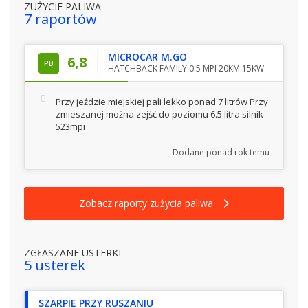
ZUŻYCIE PALIWA
7 raportów
MICROCAR M.GO
6,8
PB
HATCHBACK FAMILY 0.5 MPI 20KM 15KW
Przy jeździe miejskiej pali lekko ponad 7 litrów Przy
zmieszanej można zejść do poziomu 6.5 litra silnik
523mpi
Dodane
ponad rok temu
Zobacz raporty zużycia paliwa
ZGŁASZANE USTERKI
5 usterek
SZARPIE PRZY RUSZANIU