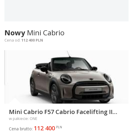
Nowy
Mini Cabrio
Cena od:
112 400 PLN
Mini Cabrio F57 Cabrio Facelifting II
One 1.5 102KM 75kW od 2021
w pakiecie: ONE
112 400
PLN
Cena brutto: