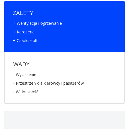
ZALETY
+ Wentylacja i ogrzewanie
+ Karoseria
+ Całokształt
WADY
- Wyciszenie
- Przestrzeń dla kierowcy i pasażerów
- Widoczność