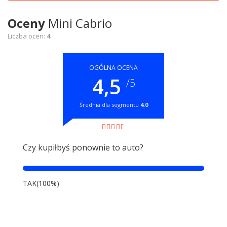
Oceny
Mini Cabrio
Liczba ocen:
4
OGÓLNA OCENA
4,5
/5
Średnia dla segmentu
4,0
Czy kupiłbyś ponownie to auto?
TAK(100%)