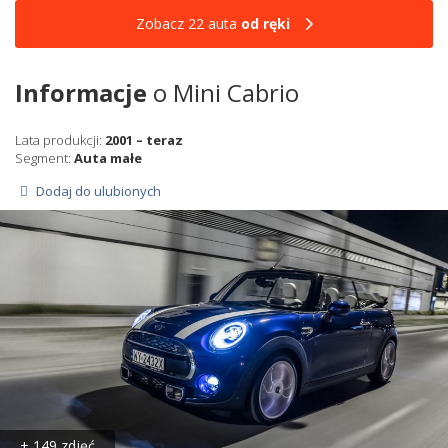
Zobacz 22 auta
od ręki
Informacje
o Mini Cabrio
Lata produkcji:
2001 – teraz
Segment:
Auta małe
Dodaj do ulubionych
+ 149 zdjęć