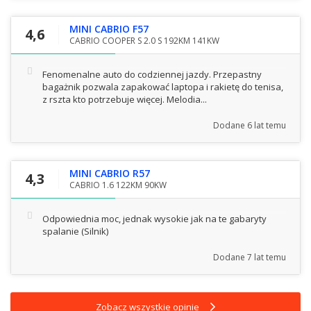
MINI CABRIO F57
4,6
CABRIO COOPER S 2.0 S 192KM 141KW
Fenomenalne auto do codziennej jazdy. Przepastny
bagażnik pozwala zapakować laptopa i rakietę do tenisa,
z rszta kto potrzebuje więcej. Melodia...
Dodane
6 lat temu
MINI CABRIO R57
4,3
CABRIO 1.6 122KM 90KW
Odpowiednia moc, jednak wysokie jak na te gabaryty
spalanie
(Silnik)
Dodane
7 lat temu
Zobacz wszystkie opinie