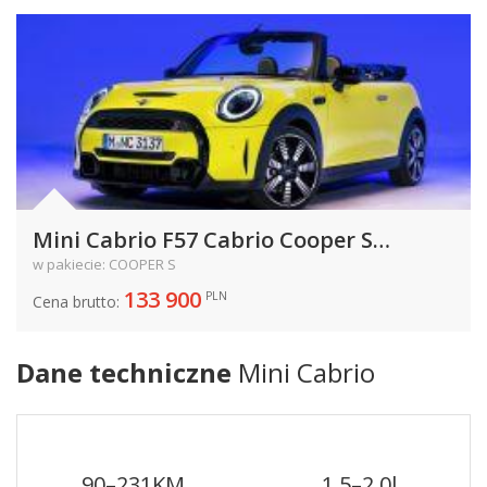
Mini Cabrio F57 Cabrio Cooper S
Facelifting 2.0 S 178KM 131kW od 2021
w pakiecie: COOPER S
133 900
PLN
Cena brutto:
Dane techniczne
Mini Cabrio
90–231
KM
1,5–2,0
l