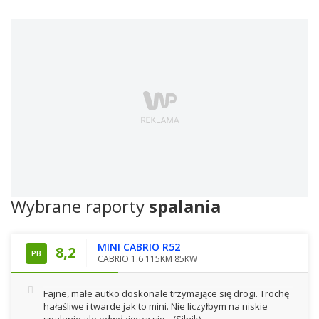
Wybrane raporty
spalania
MINI CABRIO R52
8,2
PB
CABRIO 1.6 115KM 85KW
Fajne, małe autko doskonale trzymające się drogi. Trochę
hałaśliwe i twarde jak to mini. Nie liczyłbym na niskie
spalanie ale odwdzięcza się...
(Silnik)