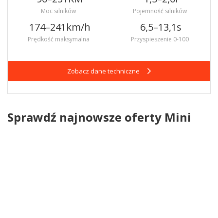
Moc silników
Pojemność silników
174–241
km/h
6,5–13,1
s
Prędkość maksymalna
Przyspieszenie 0-100
Zobacz dane techniczne
Sprawdź najnowsze oferty Mini