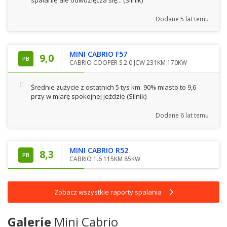
Dodane
5 lat temu
MINI CABRIO F57
9,0
PB
CABRIO COOPER S 2.0 JCW 231KM 170KW
Średnie zużycie z ostatnich 5 tys km. 90% miasto to 9,6
przy w miarę spokojnej jeździe
(Silnik)
Dodane
6 lat temu
MINI CABRIO R52
8,3
PB
CABRIO 1.6 115KM 85KW
Zobacz wszystkie raporty spalania
Galerie
Mini Cabrio