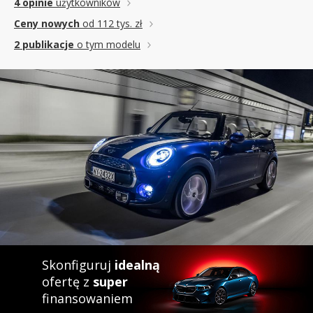
4 opinie
użytkowników
Ceny nowych
od 112 tys. zł
2 publikacje
o tym modelu
Skonfiguruj
idealną
ofertę z
super
finansowaniem