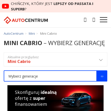
CHIŃCZYK, KTÓRY JEST
LEPSZY OD PASSATA I
SUPERB
?
AutoCentrum
Mini
Mini Cabrio
MINI CABRIO
– WYBIERZ GENERACJĘ
Aktualnie przeglądasz
Mini Cabrio
Wybierz generacje
Skonfiguruj
idealną
ofertę z
super
finansowaniem