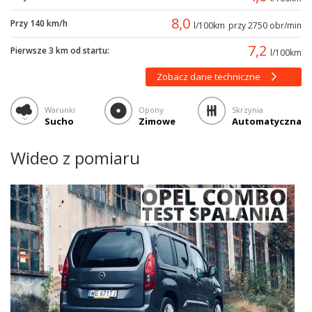
8,0
Przy 140 km/h
l/100km
przy 2750 obr/min
7,2
Pierwsze 3 km od startu:
l/100km
Zobacz dane techniczne
Warunki
Opony
Skrzynia
Sucho
Zimowe
Automatyczna
Wideo z pomiaru