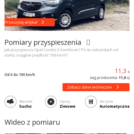
Przeczytaj artykuł
Pomiary przyspieszenia
Jak przyspiesza Opel Combo E Kombivan? Po ilu sekundach od
startu osiągnie prędkość 100 km/h?
11,3
s
Od 0 do 100 km/h
(wg producenta:
11,6
s)
Zobacz dane techniczne
Warunki
Opony
Skrzynia
Sucho
Zimowe
Automatyczna
Wideo z pomiaru