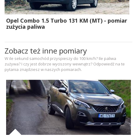
Opel Combo 1.5 Turbo 131 KM (MT) - pomiar
zużycia paliwa
Zobacz też inne pomiary
W ile sekund samochód przyspieszy do 100 km/h? Ile paliwa
zużywa? I czy jest dobrze wyciszony wewnątrz? Odpowiedź na te
pytania znajdziesz w naszych pomiarach.