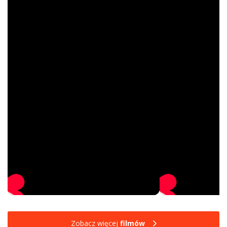
Zobacz więcej
filmów