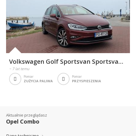
Volkswagen Golf Sportsvan Sportsvan
Facelifting 1.5 TSI ACT 150KM 110kW
~
7 lat temu
2018-2020
Pomiar
Pomiar
ZUŻYCIA PALIWA
PRZYSPIESZENIA
Aktualnie przeglądasz
Opel Combo
Dane techniczne