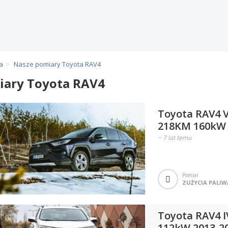
a
Nasze pomiary Toyota RAV4
iary Toyota RAV4
Toyota RAV4 V
218KM 160kW 
~
7 lat temu
Pomiar
ZUŻYCIA PALIW
Toyota RAV4 
112kW 2013-2