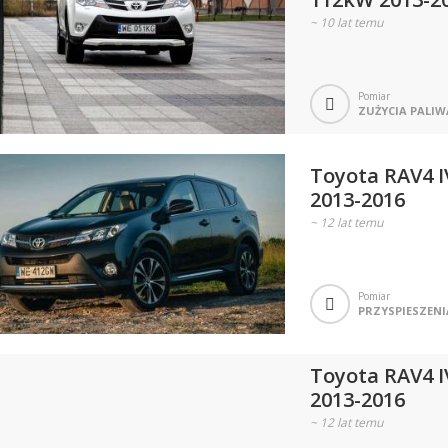
~
10 lat temu
Pomiar
ZUŻYCIA PALIW
Toyota RAV4 
2013-2016
~
12 lat temu
Pomiar
PRZYSPIESZENI
Toyota RAV4 
2013-2016
~
12 lat temu