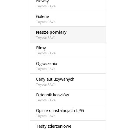
Newsy
Toyota RAV4
Galerie
Toyota RAV4
Nasze pomiary
Toyota RAV4
Filmy
Toyota RAV4
Ogłoszenia
Toyota RAV4
Ceny aut używanych
Toyota RAV4
Dziennik kosztów
Toyota RAV4
Opinie o instalacjach LPG
Toyota RAV4
Testy zderzeniowe