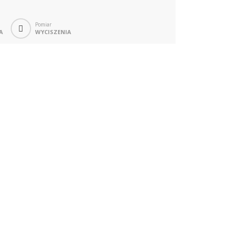
Pomiar
A
WYCISZENIA