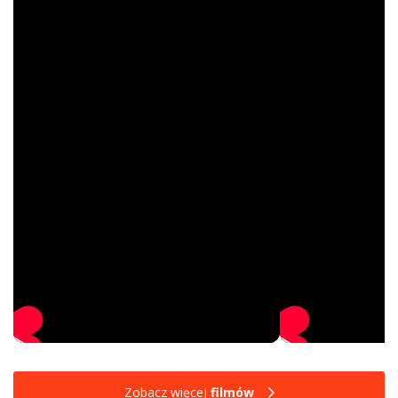
Zobacz więcej
filmów