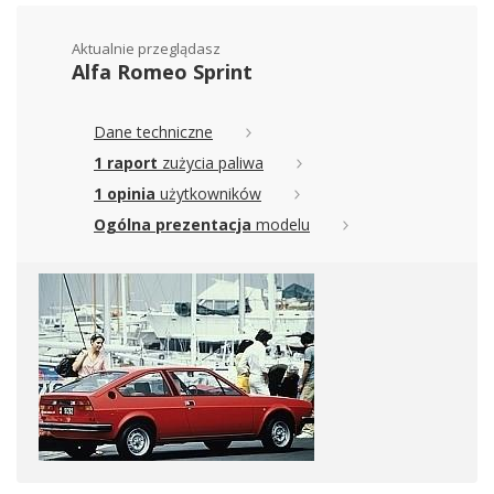
Aktualnie przeglądasz
Alfa Romeo Sprint
Dane techniczne
1 raport
zużycia paliwa
1 opinia
użytkowników
Ogólna prezentacja
modelu