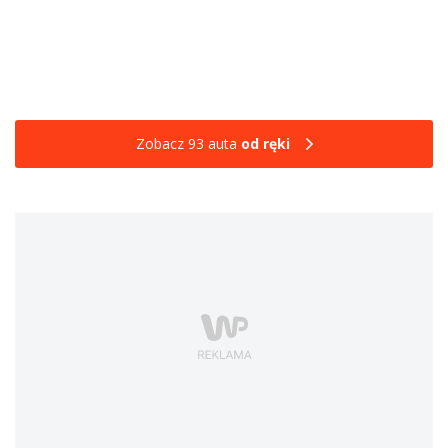
Zobacz 93 auta
od ręki