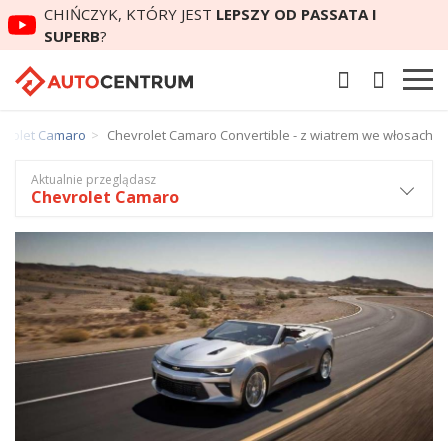
CHIŃCZYK, KTÓRY JEST
LEPSZY OD PASSATA I
SUPERB
?
vrolet Camaro
Chevrolet Camaro Convertible - z wiatrem we włosach
Aktualnie przeglądasz
Chevrolet Camaro