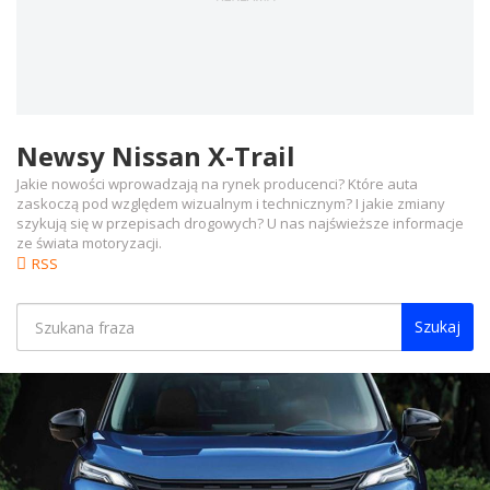
Newsy Nissan X-Trail
Jakie nowości wprowadzają na rynek producenci? Które auta
zaskoczą pod względem wizualnym i technicznym? I jakie zmiany
szykują się w przepisach drogowych? U nas najświeższe informacje
ze świata motoryzacji.
RSS
Szukaj