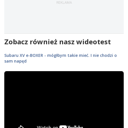
Zobacz również nasz wideotest
Subaru XV e-BOXER - mógłbym takie mieć. I nie chodzi o
sam napęd