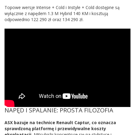
Topowe wersje Intense + Cold i Instyle + Cold dostępne są
wyłącznie z napędem 1.3 M Hybrid 140 KM i kosztują
odpowiednio 122 290 zł oraz 134 290 zł.
NAPĘD I SPALANIE: PROSTA FILOZOFIA
ASX bazuje na technice Renault Captur, co oznacza
sprawdzoną platformę i przewidywalne koszty
eksploatacji.
Mitsubishi koncentruje się na stylistyce i