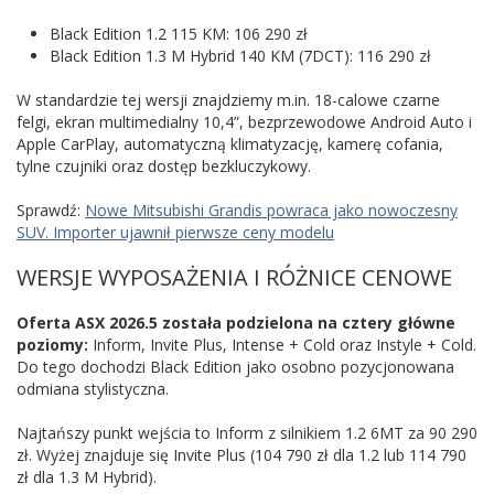
Black Edition 1.2 115 KM: 106 290 zł
Black Edition 1.3 M Hybrid 140 KM (7DCT): 116 290 zł
W standardzie tej wersji znajdziemy m.in. 18-calowe czarne
felgi, ekran multimedialny 10,4”, bezprzewodowe Android Auto i
Apple CarPlay, automatyczną klimatyzację, kamerę cofania,
tylne czujniki oraz dostęp bezkluczykowy.
Sprawdź:
Nowe Mitsubishi Grandis powraca jako nowoczesny
SUV. Importer ujawnił pierwsze ceny modelu
WERSJE WYPOSAŻENIA I RÓŻNICE CENOWE
Oferta ASX 2026.5 została podzielona na cztery główne
poziomy:
Inform, Invite Plus, Intense + Cold oraz Instyle + Cold.
Do tego dochodzi Black Edition jako osobno pozycjonowana
odmiana stylistyczna.
Najtańszy punkt wejścia to Inform z silnikiem 1.2 6MT za 90 290
zł. Wyżej znajduje się Invite Plus (104 790 zł dla 1.2 lub 114 790
zł dla 1.3 M Hybrid).