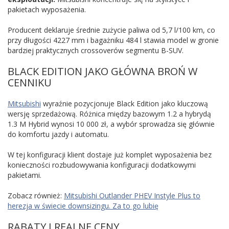
pakietach wyposażenia.
Producent deklaruje średnie zużycie paliwa od 5,7 l/100 km, co
przy długości 4227 mm i bagażniku 484 l stawia model w gronie
bardziej praktycznych crossoverów segmentu B-SUV.
BLACK EDITION JAKO GŁÓWNA BROŃ W
CENNIKU
Mitsubishi
wyraźnie pozycjonuje Black Edition jako kluczową
wersję sprzedażową. Różnica między bazowym 1.2 a hybrydą
1.3 M Hybrid wynosi 10 000 zł, a wybór sprowadza się głównie
do komfortu jazdy i automatu.
W tej konfiguracji klient dostaje już komplet wyposażenia bez
konieczności rozbudowywania konfiguracji dodatkowymi
pakietami.
Zobacz również:
Mitsubishi Outlander PHEV Instyle Plus to
herezja w świecie downsizingu. Za to go lubię
RABATY I REALNE CENY