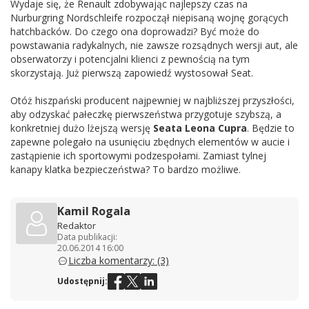
Wydaje się, że Renault zdobywając najlepszy czas na
Nurburgring Nordschleife rozpoczął niepisaną wojnę gorących
hatchbacków. Do czego ona doprowadzi? Być może do
powstawania radykalnych, nie zawsze rozsądnych wersji aut, ale
obserwatorzy i potencjalni klienci z pewnością na tym
skorzystają. Już pierwszą zapowiedź wystosował Seat.
Otóż hiszpański producent najpewniej w najbliższej przyszłości,
aby odzyskać pałeczkę pierwszeństwa przygotuje szybszą, a
konkretniej dużo lżejszą wersję
Seata Leona Cupra
. Będzie to
zapewne polegało na usunięciu zbędnych elementów w aucie i
zastąpienie ich sportowymi podzespołami. Zamiast tylnej
kanapy klatka bezpieczeństwa? To bardzo możliwe.
Kamil Rogala
Redaktor
Data publikacji:
20.06.2014 16:00
Liczba komentarzy: (3)
Udostępnij: