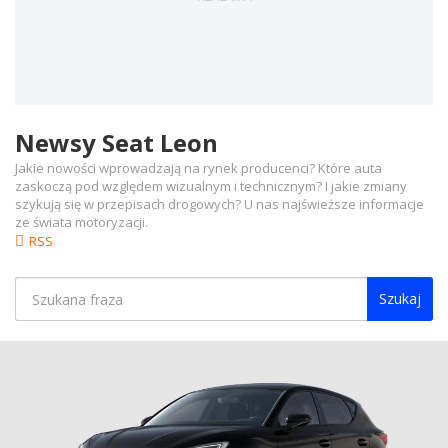
Newsy Seat Leon
Jakie nowości wprowadzają na rynek producenci? Które auta
zaskoczą pod względem wizualnym i technicznym? I jakie zmiany
szykują się w przepisach drogowych? U nas najświeższe informacje
ze świata motoryzacji.
RSS
Szukaj