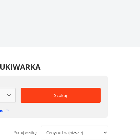
ZUKIWARKA
Szukaj
ne
Sortuj według: