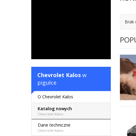
Brak 
POP
Chevrolet Kalos
w
pigułce
O Chevrolet Kalos
Katalog nowych
Chevrolet Kalos
Dane techniczne
Chevrolet Kalos