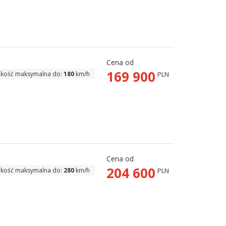
Cena od
169 900
kość maksymalna do:
180
km/h
PLN
Cena od
204 600
kość maksymalna do:
280
km/h
PLN