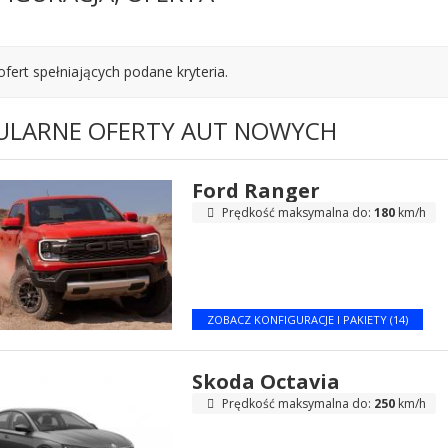
ofert spełniających podane kryteria.
ULARNE OFERTY AUT NOWYCH
Ford Ranger
Prędkość maksymalna do:
180
km/h
ZOBACZ KONFIGURACJE I PAKIETY (14)
Skoda Octavia
Prędkość maksymalna do:
250
km/h