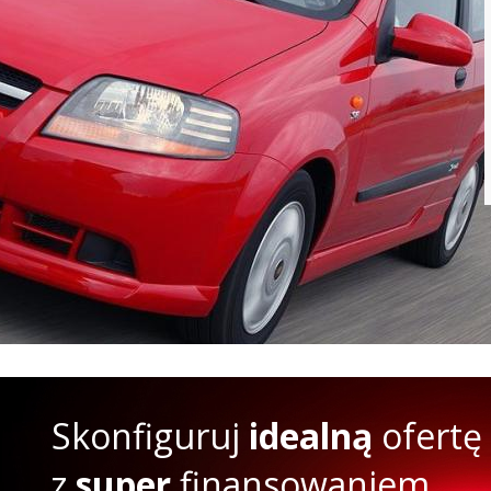
Skonfiguruj
idealną
ofertę
z
super
finansowaniem