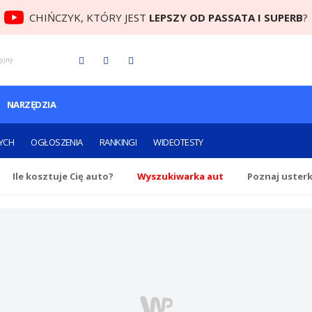
CHIŃCZYK, KTÓRY JEST
LEPSZY OD PASSATA I SUPERB
?
cyjny
NARZĘDZIA
YCH
OGŁOSZENIA
RANKINGI
WIDEOTESTY
Ile
kosztuje Cię
auto?
Wyszukiwarka aut
Poznaj uster