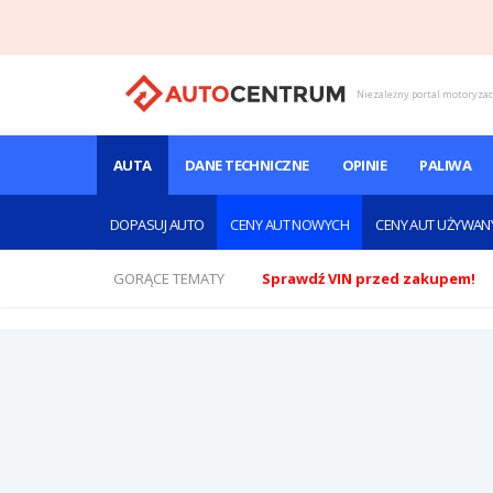
Niezależny portal motoryza
AUTA
DANE TECHNICZNE
OPINIE
PALIWA
DOPASUJ AUTO
CENY AUT NOWYCH
CENY AUT UŻYWAN
GORĄCE TEMATY
Sprawdź VIN przed zakupem!