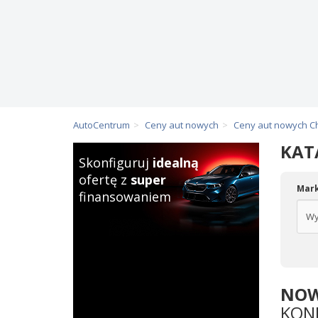
AutoCentrum
Ceny aut nowych
Ceny aut nowych C
KAT
Skonfiguruj
idealną
ofertę z
super
Mar
finansowaniem
NO
KON