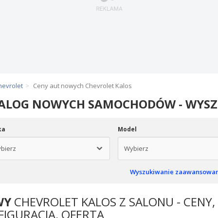
hevrolet
Ceny aut nowych Chevrolet Kalos
ALOG NOWYCH SAMOCHODÓW - WYS
ka
Model
Wyszukiwanie zaawansowa
WY
CHEVROLET KALOS Z SALONU - CENY,
FIGURACJA, OFERTA