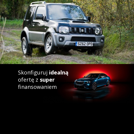
Sami więc decydujemy, jak ma wyglądać Suzuki Jimny, które
kupimy i jakie ma mieć osiągi i udogodnienia. Z tym autem
spędzimy przecież najbliższe lata (a przynajmniej – miesiące),
warto więc przyłożyć się do konfiguracji, by nasze Suzuki Jimny z
salonu spełniło nasze oczekiwania.
Co do finalnej ceny, to należy pamiętać, że oferując model
Suzuki Jimny dealer może też mieć własne upusty i promocje,
zatem zawsze przed zakupem możesz jeszcze negocjować
cenę.
Warto dodać, że w naszej bazie – Katalog Nowych Aut – mamy
również oferty, dotyczące pozostałych modeli marki Suzuki:
Skonfiguruj
idealną
Across, Ignis, S-Cross, Swace, Swift, Vitara, a także oferty innych
ofertę z
super
producentów.
finansowaniem