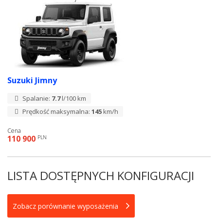
Suzuki Jimny
Spalanie:
7.7
l/100 km
Prędkość maksymalna:
145
km/h
Cena
110 900
PLN
LISTA DOSTĘPNYCH KONFIGURACJI
Zobacz porównanie wyposażenia