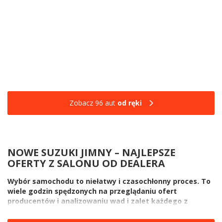
Zobacz 96 aut
od ręki
NOWE SUZUKI JIMNY – NAJLEPSZE
OFERTY Z SALONU OD DEALERA
Wybór samochodu to niełatwy i czasochłonny proces. To
wiele godzin spędzonych na przeglądaniu ofert
producentów i analizowaniu wad i zalet każdego z
oglądanych modeli. Gdy już jednak wybierzesz model,
który nie tylko mieści się w Twoim budżecie na auto, ale