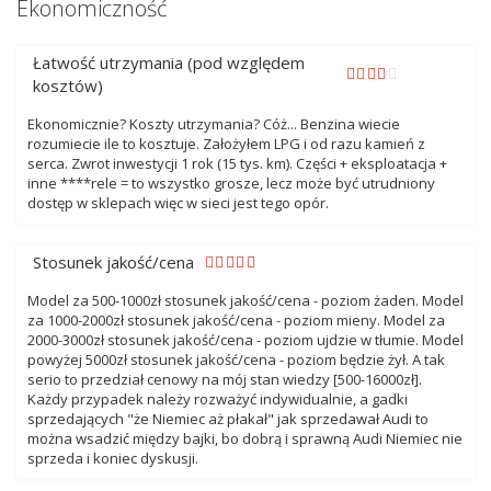
Ekonomiczność
Łatwość utrzymania (pod względem
kosztów)
Ekonomicznie? Koszty utrzymania? Cóż... Benzina wiecie
rozumiecie ile to kosztuje. Założyłem LPG i od razu kamień z
serca. Zwrot inwestycji 1 rok (15 tys. km). Części + eksploatacja +
inne ****rele = to wszystko grosze, lecz może być utrudniony
dostęp w sklepach więc w sieci jest tego opór.
Stosunek jakość/cena
Model za 500-1000zł stosunek jakość/cena - poziom żaden. Model
za 1000-2000zł stosunek jakość/cena - poziom mieny. Model za
2000-3000zł stosunek jakość/cena - poziom ujdzie w tłumie. Model
powyżej 5000zł stosunek jakość/cena - poziom będzie żył. A tak
serio to przedział cenowy na mój stan wiedzy [500-16000zł].
Każdy przypadek należy rozważyć indywidualnie, a gadki
sprzedających "że Niemiec aż płakał" jak sprzedawał Audi to
można wsadzić między bajki, bo dobrą i sprawną Audi Niemiec nie
sprzeda i koniec dyskusji.