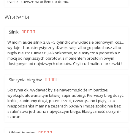
trasie i zawsze wróciłem do domu.
Wrażenia
Silnik
W moim aucie silnik 2.0E - 5 cylindrów w układzie pionowym, cóż...
wydaje charakterystyczny dźwięk, więc albo go pokochasz albo
nigdy nie zrozumiesz :) A konkretnie, to elastyczna jednostka z
mocą od najniższych obrotów, z momentem prostoliniowym
dostępnym od najniższych obrotów. Czyli cud malina i orzeszki !
Skrzynia biegów
Skrzynia ok, wydawać by się nawet mogło że im bardziej
wyeksploatowana tym łatwiej zapinać biegi. Pierwszy bieg dosyć
krótki, zapinamy drugi, potem trzeci, czwarty... no i piąty, a tu
niespodzianka mam na zegarach 60km/h i mogę spokojnie bez
szaleństwa jechać na najwyższym biegu. Elastyczność skrzyni -
szacun.
Układ jezdny