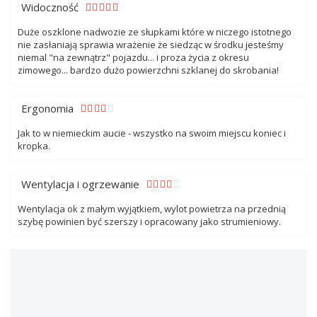
Widoczność
Duże oszklone nadwozie ze słupkami które w niczego istotnego
nie zasłaniają sprawia wrażenie że siedząc w środku jesteśmy
niemal "na zewnątrz" pojazdu... i proza życia z okresu
zimowego... bardzo dużo powierzchni szklanej do skrobania!
Ergonomia
Jak to w niemieckim aucie - wszystko na swoim miejscu koniec i
kropka.
Wentylacja i ogrzewanie
Wentylacja ok z małym wyjątkiem, wylot powietrza na przednią
szybę powinien być szerszy i opracowany jako strumieniowy.