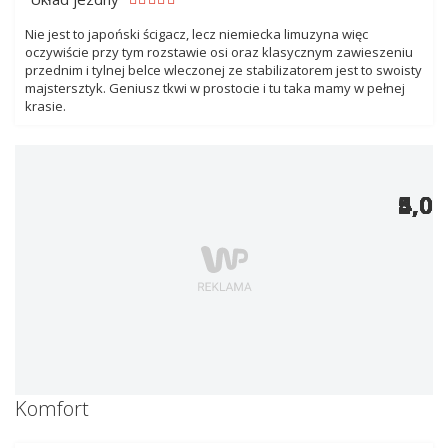
Nie jest to japoński ścigacz, lecz niemiecka limuzyna więc
oczywiście przy tym rozstawie osi oraz klasycznym zawieszeniu
przednim i tylnej belce wleczonej ze stabilizatorem jest to swoisty
majstersztyk. Geniusz tkwi w prostocie i tu taka mamy w pełnej
krasie.
5,0
5,0
4,0
5,0
5,0
4,0
4,0
5,0
5,0
4,0
5,0
5,0
5,0
Komfort