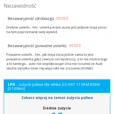
Niezawodność
Bezawaryjność (drobiazgi)
Drobne usterki... hm.. usterką w tym aucie jest jedynie moja żona i
na tym poprzestanę swój wywód.
Bezawaryjność (poważne usterki)
Poważne usterki... hm.. jak moja żona jedzie sama to jest
poważna usterka gdyż zawsze coś wyskoczy, a to nie można tego
a to tamtego... auto nie współpracuje! Ona nie rozumie że Audi
słucha się tylko mnie i tej więzi nikt nie zrozumie:) KONIEC
LPG
- zużycie paliwa dla silnika 2.0 KAT 115KM 85kW
[l/100km]
Zobacz więcej na temat zużycia paliwa
Średnie zużycie