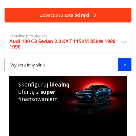
Zobacz 993 auta
od ręki
Aktualnie przeglądasz
Audi 100 C3 Sedan 2.0 KAT 115KM 85kW 1988-
1990
Wybierz inny silnik
Skonfiguruj
idealną
ofertę z
super
finansowaniem