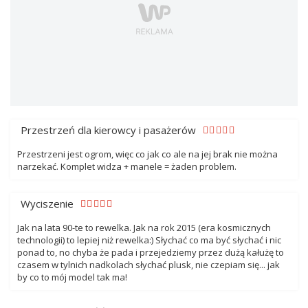
Przestrzeń dla kierowcy i pasażerów
Przestrzeni jest ogrom, więc co jak co ale na jej brak nie można
narzekać. Komplet widza + manele = żaden problem.
Wyciszenie
Jak na lata 90-te to rewelka. Jak na rok 2015 (era kosmicznych
technologii) to lepiej niż rewelka:) Słychać co ma być słychać i nic
ponad to, no chyba że pada i przejedziemy przez dużą kałużę to
czasem w tylnich nadkolach słychać plusk, nie czepiam się... jak
by co to mój model tak ma!