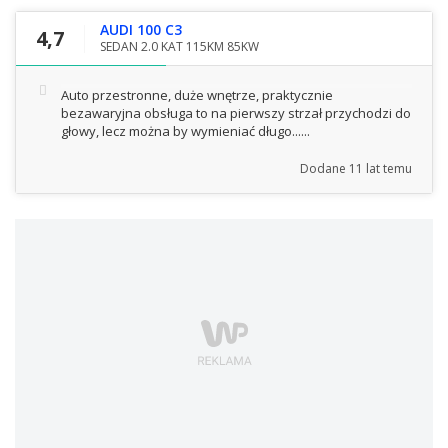
AUDI 100 C3
4,7
SEDAN 2.0 KAT 115KM 85KW
Auto przestronne, duże wnętrze, praktycznie
bezawaryjna obsługa to na pierwszy strzał przychodzi do
głowy, lecz można by wymieniać długo......
Dodane
11 lat temu