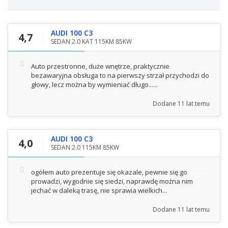
AUDI 100 C3
4,7
SEDAN 2.0 KAT 115KM 85KW
Auto przestronne, duże wnętrze, praktycznie
bezawaryjna obsługa to na pierwszy strzał przychodzi do
głowy, lecz można by wymieniać długo......
Dodane
11 lat temu
AUDI 100 C3
4,0
SEDAN 2.0 115KM 85KW
ogółem auto prezentuje się okazale, pewnie się go
prowadzi, wygodnie się siedzi, naprawdę można nim
jechać w daleką trasę, nie sprawia wielkich...
Dodane
11 lat temu