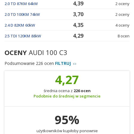
4,39
2.0 TD 87KM 64kW
2 oceny
3,70
2.0 TD 100KM 74kW
2 oceny
4,35
2.4 D 82KM 60kW
4 oceny
4,29
2.5 TDI 120KM 88kW
8 ocen
OCENY
AUDI 100 C3
Podsumowanie 226 ocen
FILTRUJ
4,27
średnia ocena z
226 ocen
Podobnie do średniej w segmencie
95%
użytkowników kupiłoby ponownie