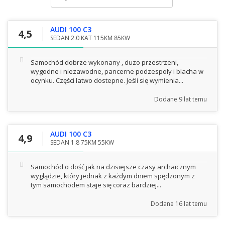
AUDI 100 C3
4,5
SEDAN 2.0 KAT 115KM 85KW
Samochód dobrze wykonany , duzo przestrzeni,
wygodne i niezawodne, pancerne podzespoły i blacha w
ocynku. Części latwo dostepne. Jeśli się wymienia...
Dodane
9 lat temu
AUDI 100 C3
4,9
SEDAN 1.8 75KM 55KW
Samochód o dość jak na dzisiejsze czasy archaicznym
wyglądzie, który jednak z każdym dniem spędzonym z
tym samochodem staje się coraz bardziej...
Dodane
16 lat temu