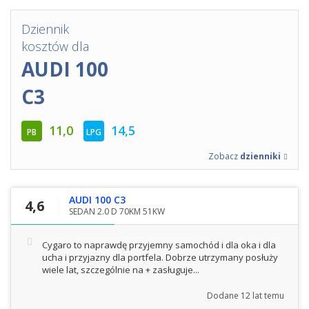
Dziennik
kosztów dla
AUDI 100
C3
11,0
14,5
PB
LPG
Zobacz
dzienniki
AUDI 100 C3
4,6
SEDAN 2.0 D 70KM 51KW
Cygaro to naprawdę przyjemny samochód i dla oka i dla
ucha i przyjazny dla portfela. Dobrze utrzymany posłuży
wiele lat, szczególnie na + zasługuje...
Dodane
12 lat temu