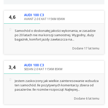
AUDI 100 C3
4,6
AVANT 2.0 E KAT 115KM 85KW
Samochód o doskonałej jakości wykonania, w zasadzie
po 20 latach nie ma korozji samoistnej. Wygodny, duży
bagażnik, komfort jazdy zawłaszcza na...
Dodane
17 lat temu
AUDI 100 C3
3,4
SEDAN 2.0 KAT 115KM 85KW
Jestem zaskoczony jak wielkie zainteresowanie wzbudza
ten samochód. Ile pozytywnych komentarzy zbiera od
pasażerów. Ile rozmów rozpoczął. Najlepiej...
Dodane
6 lat temu