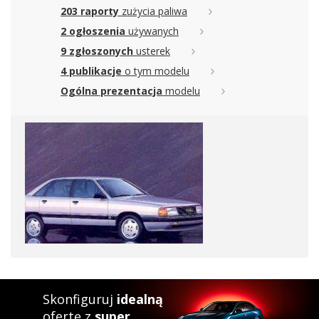
203 raporty
zużycia paliwa
2 ogłoszenia
używanych
9 zgłoszonych
usterek
4 publikacje
o tym modelu
Ogólna prezentacja
modelu
Skonfiguruj
idealną
ofertę z
super