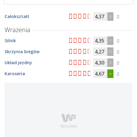
4,37
Całokształt
Wrażenia
4,35
Silnik
4,27
Skrzynia biegów
4,30
Układ jezdny
4,67
Karoseria