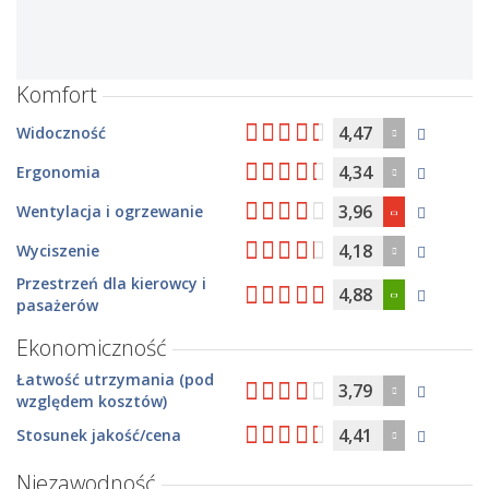
Komfort
4,47
Widoczność
4,34
Ergonomia
3,96
Wentylacja i ogrzewanie
4,18
Wyciszenie
Przestrzeń dla kierowcy i
4,88
pasażerów
Ekonomiczność
Łatwość utrzymania (pod
3,79
względem kosztów)
4,41
Stosunek jakość/cena
Niezawodność