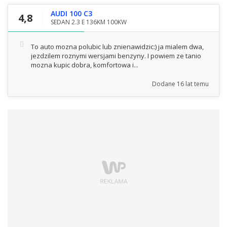
AUDI 100 C3
4,8
SEDAN 2.3 E 136KM 100KW
To auto mozna polubic lub znienawidzic:) ja mialem dwa,
jezdzilem roznymi wersjami benzyny. I powiem ze tanio
mozna kupic dobra, komfortowa i...
Dodane
16 lat temu