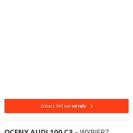
Zobacz 990 aut
od ręki
OCENY AUDI 100 C3
– WYBIERZ