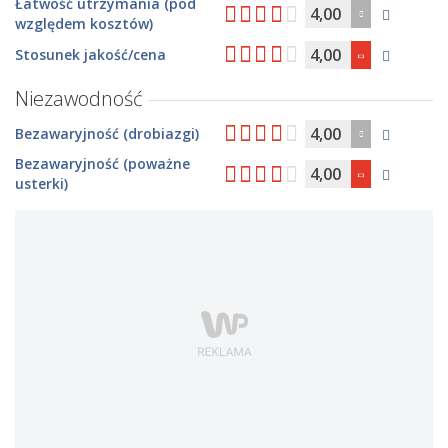
Łatwość utrzymania (pod
4,00
względem kosztów)
4,00
Stosunek jakość/cena
Niezawodność
4,00
Bezawaryjność (drobiazgi)
Bezawaryjność (poważne
4,00
usterki)