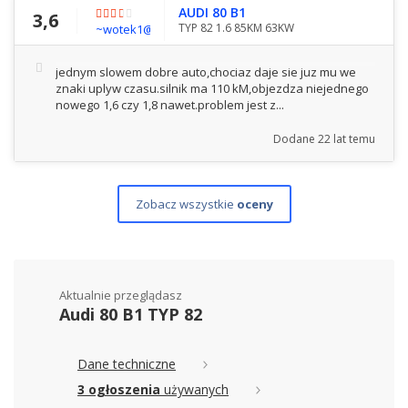
AUDI 80 B1
3,6
TYP 82 1.6 85KM 63KW
~wotek1@interia.pl
jednym slowem dobre auto,chociaz daje sie juz mu we
znaki uplyw czasu.silnik ma 110 kM,objezdza niejednego
nowego 1,6 czy 1,8 nawet.problem jest z...
Dodane
22 lat temu
Zobacz wszystkie
oceny
Aktualnie przeglądasz
Audi 80 B1 TYP 82
Dane techniczne
3 ogłoszenia
używanych