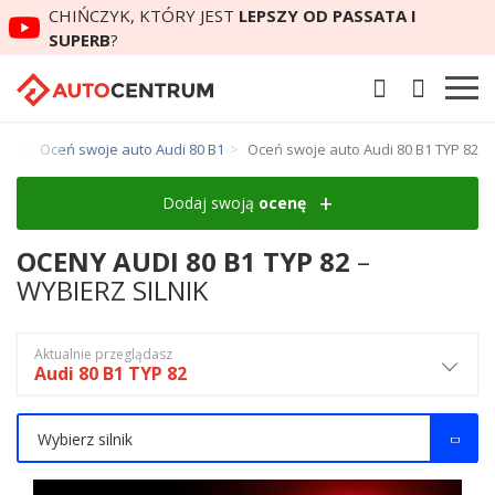
CHIŃCZYK, KTÓRY JEST
LEPSZY OD PASSATA I
SUPERB
?
 80
Oceń swoje auto Audi 80 B1
Oceń swoje auto Audi 80 B1 TYP 82
Dodaj swoją
ocenę
OCENY AUDI 80 B1 TYP 82
–
WYBIERZ SILNIK
Aktualnie przeglądasz
Audi 80 B1 TYP 82
Wybierz silnik