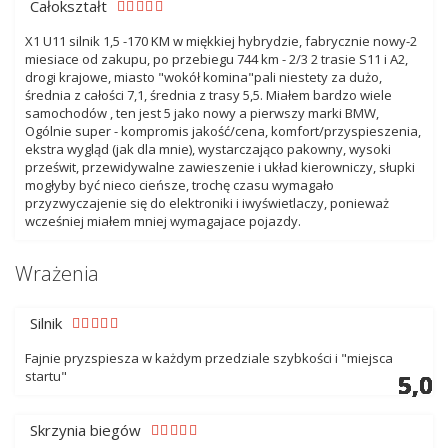
Całokształt
X1 U11 silnik 1,5 -170 KM w miękkiej hybrydzie, fabrycznie nowy-2
miesiace od zakupu, po przebiegu 744 km - 2/3 2 trasie S11 i A2,
drogi krajowe, miasto "wokół komina"pali niestety za dużo,
średnia z całości 7,1, średnia z trasy 5,5. Miałem bardzo wiele
samochodów , ten jest 5 jako nowy a pierwszy marki BMW,
Ogólnie super - kompromis jakość/cena, komfort/przyspieszenia,
ekstra wygląd (jak dla mnie), wystarczająco pakowny, wysoki
prześwit, przewidywalne zawieszenie i układ kierowniczy, słupki
mogłyby być nieco cieńsze, trochę czasu wymagało
przyzwyczajenie się do elektroniki i iwyświetlaczy, ponieważ
wcześniej miałem mniej wymagajace pojazdy.
Wrażenia
Silnik
Fajnie pryzspiesza w każdym przedziale szybkości i "miejsca
startu"
5,0
5,0
5,0
5,0
5,0
5,0
5,0
5,0
5,0
5,0
5,0
5,0
5,0
5,0
Skrzynia biegów