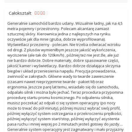
Całokształt
Generalnie samochód bardzo udany. Wizualnie ładny, jak na 4,5
metra pojemny i przestronny. Polecam alcantarę zamiast
sztucznej skóry. Kierownica jedna z najlepszych na rynku.
oczywiście jak dla mnie (gruba, dobrze wyprofilowana).
Wyświetlacz przezierny - polecam. Nie trzeba odwracać wzroku
od drogi. Z plusów wymieniłbym jeszcze jakość wykończenia,
wyciszenie (ale tak do 120km/h) , później też nie jest źle, ale już
nie bardzo dobrze. Dobre materiały, dobre spasowanie części,
jakość kamer i wyświetlaczy. Bardzo dobrze działająca skrzynia
biegów i układ przeniesienia napędu. Precyzja prowadzenia,
zwinność w zakrętach. Główne wady to twarde zawieszenie
(czasami nawet nieprzyjemnie twarde - pakiet M) oraz
ergonomia. Jeszcze parę lat temu, wsiadało się do samochodu,
odpalało silnik i można było jechać. Teraz procedura przypomina
procedurę startu promu kosmicznego. Po odpaleniu silnika,
musisz poczekać aż odpali ci się system operacyjny (po nocy
może to trwać do pół minuty), później musisz wybrać swój profil,
później wyłączyć system ostrzegania o przekroczeniu prędkości,
później wyłączyć system start/stop, później wyłączyć asystenta
pasa ruchu i mniej więcej po 2 minutach jesteś gotowy do jazdy....
Generalnie system operacyjny jest zagmatwany i mało przyjazny