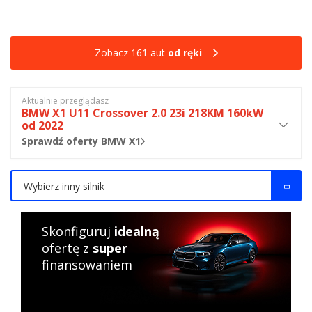
Zobacz 161 aut
od ręki
Aktualnie przeglądasz
BMW X1 U11 Crossover 2.0 23i 218KM 160kW
od 2022
Sprawdź oferty BMW X1
Wybierz inny silnik
Skonfiguruj
idealną
ofertę z
super
finansowaniem