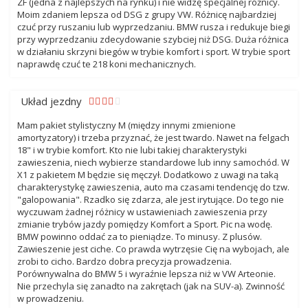
ZF (jedna z najlepszych na rynku) i nie widzę specjalnej różnicy.
Moim zdaniem lepsza od DSG z grupy VW. Różnicę najbardziej
czuć przy ruszaniu lub wyprzedzaniu. BMW rusza i redukuje biegi
przy wyprzedzaniu zdecydowanie szybciej niż DSG. Duża różnica
w działaniu skrzyni biegów w trybie komfort i sport. W trybie sport
naprawdę czuć te 218 koni mechanicznych.
Układ jezdny
Mam pakiet stylistyczny M (między innymi zmienione
amortyzatory) i trzeba przyznać, że jest twardo. Nawet na felgach
18" i w trybie komfort. Kto nie lubi takiej charakterystyki
zawieszenia, niech wybierze standardowe lub inny samochód. W
X1 z pakietem M będzie się męczył. Dodatkowo z uwagi na taką
charakterystykę zawieszenia, auto ma czasami tendencję do tzw.
"galopowania". Rzadko się zdarza, ale jest irytujące. Do tego nie
wyczuwam żadnej różnicy w ustawieniach zawieszenia przy
zmianie trybów jazdy pomiędzy Komfort a Sport. Pic na wodę.
BMW powinno oddać za to pieniądze. To minusy. Z plusów.
Zawieszenie jest ciche. Co prawda wytrzęsie Cię na wybojach, ale
zrobi to cicho. Bardzo dobra precyzja prowadzenia.
Porównywalna do BMW 5 i wyraźnie lepsza niż w VW Arteonie.
Nie przechyla się zanadto na zakrętach (jak na SUV-a). Zwinność
w prowadzeniu.