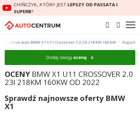
CHIŃCZYK, KTÓRY JEST
LEPSZY OD PASSATA I
SUPERB
?
ceń swoje auto BMW X1 U11 Crossover 2.0 23i 218 KM 160 kW
Raport
Dodaj swoją
ocenę
OCENY
BMW X1 U11 CROSSOVER 2.0
23I 218KM 160KW OD 2022
Sprawdź najnowsze oferty BMW
X1