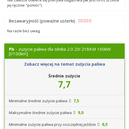
Nie zawsze otwiera się pokrywa bagażnika jak jest mróz (trzeba
jej ręcznie "pomóc")
Bezawaryjność (poważne usterki)
Na razie bez uwag
Pb
- zużycie paliwa dla silnika 2.0 23i 218KM 160kW
[l/100km]
Zobacz więcej na temat zużycia paliwa
Średnie zużycie
7,7
7,5
Minimalne średnie zużycie paliwa
9,0
Maksymalne średnie zużycie paliwa
6,5
Minimalne zużycie paliwa przy oszczędnej jeździe