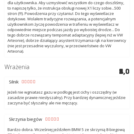
dla użytkownika. Aby uzmysłowić wszystkim do czego doszliśmy,
to napiszę tylko, że instrukcja obsługi nowej X1 liczy sobie...500
stron (!!!). Powodzenia przy czytaniu!. Do tego wyświetlacze
dotykowe. Wolałem tradycyjne rozwiązania, a potencjalnym
użytkownikom życzę powodzenia w trafieniu w wyświetlacz w
odpowiednie miejsce podczas jazdy po wyboistej drodze... Do
tego dobrze rozwiązany tempomat adaptacyjny (lepiej niż w VW
Arteonie), dobrze działający asystent trzymania rąk na kierownicy
(nie jest przesadnie wyczulony, w przeciwieństwie do VW
Arteona).
Wrażenia
4,0
5,0
5,0
4,0
5,0
5,0
2,0
5,0
5,0
4,0
5,0
3,0
5,0
5,0
Silnik
Jeżeli nie wgniatasz gazu w podłogę jest cichy i oszczędny (w
zasadzie prawie niesłyszalny). Przy bardziej dynamicznej jeździe
zaczyna być słyszalny ale nie męczący.
Skrzynia biegów
Bardzo dobra. Wcześniej jeździłem BMW 5 ze skrzynią 8-biegową