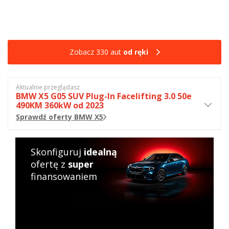
Zobacz 330 aut
od ręki
Aktualnie przeglądasz
BMW X5 G05 SUV Plug-In Facelifting 3.0 50e
490KM 360kW od 2023
Sprawdź oferty BMW X5
Skonfiguruj
idealną
ofertę z
super
finansowaniem