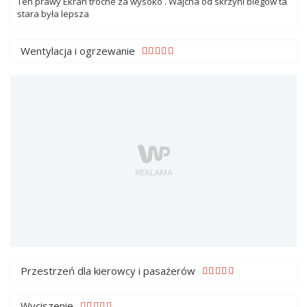
Ten prawy Ekran troche za wysoko . Wajcha od skrzyni biegów ta
stara była lepsza
Wentylacja i ogrzewanie
Przestrzeń dla kierowcy i pasażerów
Wyciszenie