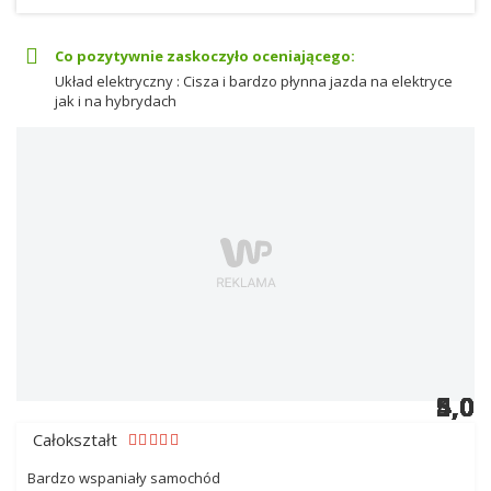
Co pozytywnie zaskoczyło oceniającego:
Układ elektryczny : Cisza i bardzo płynna jazda na elektryce
jak i na hybrydach
5,0
5,0
5,0
5,0
5,0
5,0
4,0
5,0
5,0
5,0
5,0
5,0
5,0
5,0
Całokształt
Bardzo wspaniały samochód