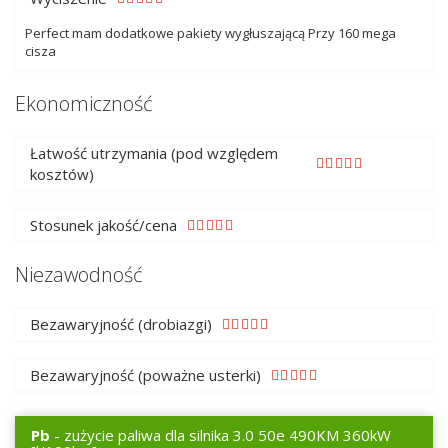
Perfect mam dodatkowe pakiety wygłuszającą Przy 160 mega
cisza
Ekonomiczność
Łatwość utrzymania (pod względem
kosztów)
Stosunek jakość/cena
Niezawodność
Bezawaryjność (drobiazgi)
Bezawaryjność (poważne usterki)
Pb
- zużycie paliwa dla silnika 3.0 50e 490KM 360kW