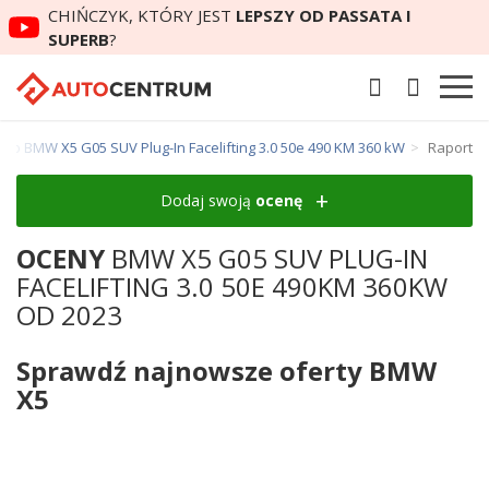
CHIŃCZYK, KTÓRY JEST
LEPSZY OD PASSATA I
SUPERB
?
to BMW X5 G05 SUV Plug-In Facelifting 3.0 50e 490 KM 360 kW
Raport
Dodaj swoją
ocenę
OCENY
BMW X5 G05 SUV PLUG-IN
FACELIFTING 3.0 50E 490KM 360KW
OD 2023
Sprawdź najnowsze oferty BMW
X5