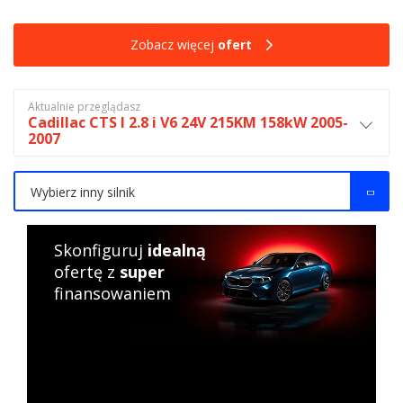
Zobacz więcej
ofert
Aktualnie przeglądasz
Cadillac CTS I 2.8 i V6 24V 215KM 158kW 2005-
2007
Wybierz inny silnik
Skonfiguruj
idealną
ofertę z
super
finansowaniem