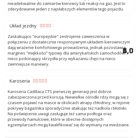
nieadekwatnie do zamiarów kierowcy lub reakcji na gaz. Jest to
zdecydowanie jeden z najsłabszych elementów tego pojazdu.
Układ jezdny
Zaskakująco "europejskie" zestrojenie zawieszenia w
połączeniu z dostatecznie responsywnym układem kierowniczym
dają wrażenie komfortowego prowadzenia, jednak pozostawia
4,0
5,0
3,0
4,0
5,0
4,0
4,0
4,0
4,0
4,0
4,0
5,0
5,0
5,0
margines "miękkości" typowy dla amerykańskich samochodów
nieco podcinający skrzydła przy wykazaniu chęci na nieco
zwinniejsze manewry.
Karoseria
Karoseria Cadillaca CTS pierwszej generacji jest dobrze
zabezpieczona przed korozją. Niewielkie ośrodki rdzy mogą się z
czasem pojawić na masce w okolicach atrapy chłodnicy, w rejonie
pokrywy bagażnika sporadycznie atakując też nadkola i błotniki.
Na poświęcenie uwagi zasługuje też sama podłoga oraz
przewody hamulcowe, które w obecnie dostępnych
egzemplarzach mogą kwalifikować się do wymiany na miedziane.