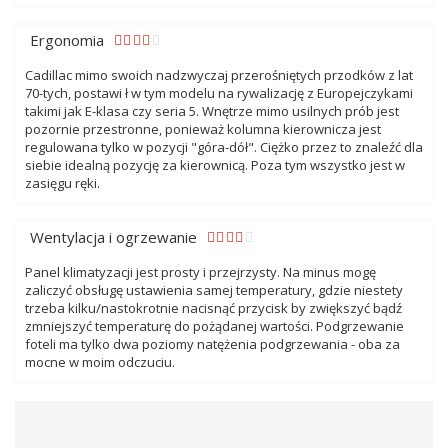
Ergonomia
Cadillac mimo swoich nadzwyczaj przerośniętych przodków z lat
70-tych, postawi ł w tym modelu na rywalizację z Europejczykami
takimi jak E-klasa czy seria 5. Wnętrze mimo usilnych prób jest
pozornie przestronne, ponieważ kolumna kierownicza jest
regulowana tylko w pozycji "góra-dół". Ciężko przez to znaleźć dla
siebie idealną pozycję za kierownicą. Poza tym wszystko jest w
zasięgu ręki.
Wentylacja i ogrzewanie
Panel klimatyzacji jest prosty i przejrzysty. Na minus mogę
zaliczyć obsługę ustawienia samej temperatury, gdzie niestety
trzeba kilku/nastokrotnie nacisnąć przycisk by zwiększyć bądź
zmniejszyć temperaturę do pożądanej wartości. Podgrzewanie
foteli ma tylko dwa poziomy natężenia podgrzewania - oba za
mocne w moim odczuciu.