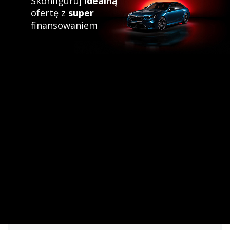
Skonfiguruj
idealną
ofertę z
super
finansowaniem