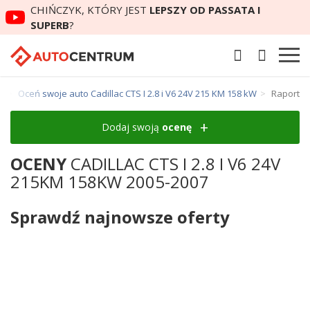
CHIŃCZYK, KTÓRY JEST
LEPSZY OD PASSATA I
SUPERB
?
I
Oceń swoje auto Cadillac CTS I 2.8 i V6 24V 215 KM 158 kW
Raport
Dodaj swoją
ocenę
OCENY
CADILLAC CTS I 2.8 I V6 24V
215KM 158KW 2005-2007
Sprawdź najnowsze oferty