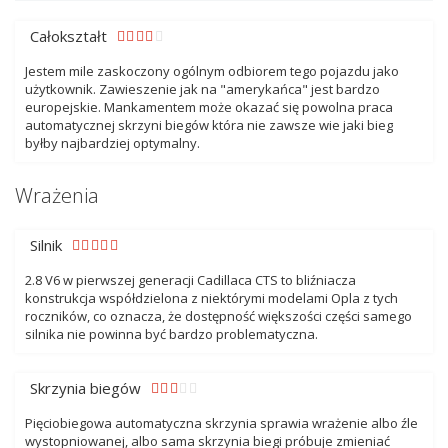
Całokształt
Jestem mile zaskoczony ogólnym odbiorem tego pojazdu jako
użytkownik. Zawieszenie jak na "amerykańca" jest bardzo
europejskie. Mankamentem może okazać się powolna praca
automatycznej skrzyni biegów która nie zawsze wie jaki bieg
byłby najbardziej optymalny.
Wrażenia
Silnik
2.8 V6 w pierwszej generacji Cadillaca CTS to bliźniacza
konstrukcja współdzielona z niektórymi modelami Opla z tych
roczników, co oznacza, że dostępność większości części samego
silnika nie powinna być bardzo problematyczna.
Skrzynia biegów
Pięciobiegowa automatyczna skrzynia sprawia wrażenie albo źle
wystopniowanej, albo sama skrzynia biegi próbuje zmieniać