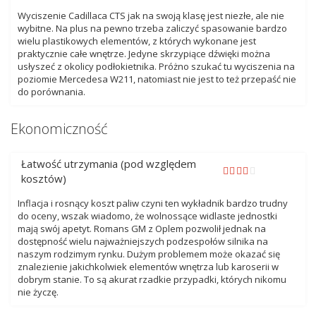
Wyciszenie Cadillaca CTS jak na swoją klasę jest niezłe, ale nie
wybitne. Na plus na pewno trzeba zaliczyć spasowanie bardzo
wielu plastikowych elementów, z których wykonane jest
praktycznie całe wnętrze. Jedyne skrzypiące dźwięki można
usłyszeć z okolicy podłokietnika. Próżno szukać tu wyciszenia na
poziomie Mercedesa W211, natomiast nie jest to też przepaść nie
do porównania.
Ekonomiczność
Łatwość utrzymania (pod względem
kosztów)
Inflacja i rosnący koszt paliw czyni ten wykładnik bardzo trudny
do oceny, wszak wiadomo, że wolnossące widlaste jednostki
mają swój apetyt. Romans GM z Oplem pozwolił jednak na
dostępność wielu najważniejszych podzespołów silnika na
naszym rodzimym rynku. Dużym problemem może okazać się
znalezienie jakichkolwiek elementów wnętrza lub karoserii w
dobrym stanie. To są akurat rzadkie przypadki, których nikomu
nie życzę.