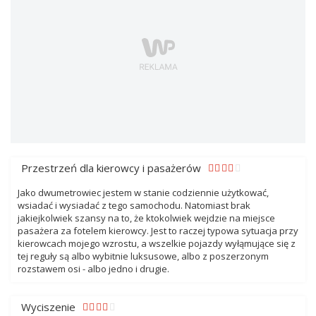
Przestrzeń dla kierowcy i pasażerów
Jako dwumetrowiec jestem w stanie codziennie użytkować,
wsiadać i wysiadać z tego samochodu. Natomiast brak
jakiejkolwiek szansy na to, że ktokolwiek wejdzie na miejsce
pasażera za fotelem kierowcy. Jest to raczej typowa sytuacja przy
kierowcach mojego wzrostu, a wszelkie pojazdy wyłąmujące się z
tej reguły są albo wybitnie luksusowe, albo z poszerzonym
rozstawem osi - albo jedno i drugie.
Wyciszenie