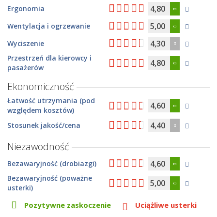
4,80
Ergonomia
5,00
Wentylacja i ogrzewanie
4,30
Wyciszenie
Przestrzeń dla kierowcy i
4,80
pasażerów
Ekonomiczność
Łatwość utrzymania (pod
4,60
względem kosztów)
4,40
Stosunek jakość/cena
Niezawodność
4,60
Bezawaryjność (drobiazgi)
Bezawaryjność (poważne
5,00
usterki)
Pozytywne zaskoczenie
Uciążliwe usterki