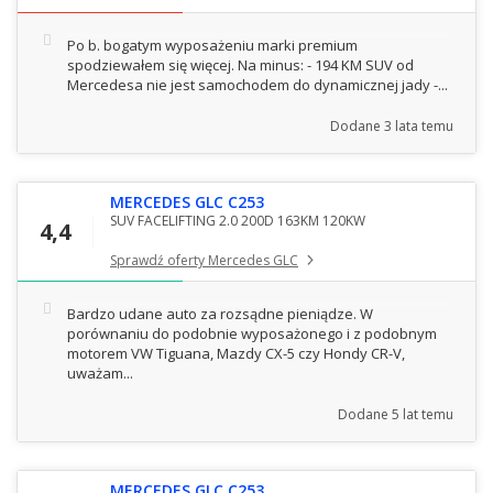
Po b. bogatym wyposażeniu marki premium
spodziewałem się więcej. Na minus: - 194 KM SUV od
Mercedesa nie jest samochodem do dynamicznej jady -...
Dodane
3 lata temu
MERCEDES GLC C253
SUV FACELIFTING 2.0 200D 163KM 120KW
4,4
Sprawdź oferty Mercedes GLC
Bardzo udane auto za rozsądne pieniądze. W
porównaniu do podobnie wyposażonego i z podobnym
motorem VW Tiguana, Mazdy CX-5 czy Hondy CR-V,
uważam...
Dodane
5 lat temu
MERCEDES GLC C253