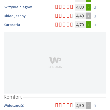
4,80
Skrzynia biegów
4,40
Układ jezdny
4,70
Karoseria
Komfort
4,50
Widoczność