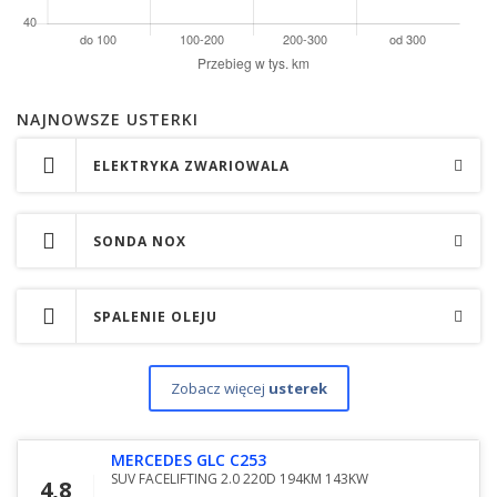
NAJNOWSZE USTERKI
ELEKTRYKA ZWARIOWALA
SONDA NOX
SPALENIE OLEJU
Zobacz więcej
usterek
MERCEDES GLC C253
SUV FACELIFTING 2.0 220D 194KM 143KW
4,8