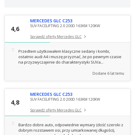
MERCEDES GLC C253
SUV FACELIFTING 2.0 200D 163KM 120KW
4,6
Sprawdź oferty Mercedes GLC
Przedtem użytkowałem klasyczne sedany i kombi,
ostatnio audi A4 i muszę przyznać, że po pewnym czasie
na przyzwyczajenie do charakterystyki SUVa...
Dodane
6 lat temu
MERCEDES GLC C253
SUV FACELIFTING 2.0 200D 163KM 120KW
4,8
Sprawdź oferty Mercedes GLC
Bardzo dobre auto, odpowiednie wymiary (dość szeroki z
dobrym rozstawem osi, przy umiarkowanej długości),