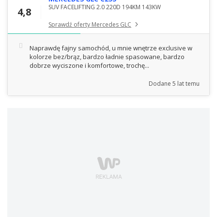
SUV FACELIFTING 2.0 220D 194KM 143KW
4,8
Sprawdź oferty Mercedes GLC
Naprawdę fajny samochód, u mnie wnętrze exclusive w
kolorze bez/brąz, bardzo ładnie spasowane, bardzo
dobrze wyciszone i komfortowe, trochę...
Dodane
5 lat temu