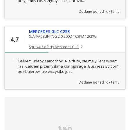
przyjemny i oszczędny silnik, bardzo...
Dodane
ponad rok temu
MERCEDES GLC C253
SUV FACELIFTING 2.0 200D 163KM 120KW
4,7
Sprawdź oferty Mercedes GLC
Całkiem udany samochód. Nie duży, nie mały, lecz w sam
raz. Całkiem przemyślana konfiguracja „Business Edition”,
bez bajerow, ale wszystko jest.
Dodane
ponad rok temu