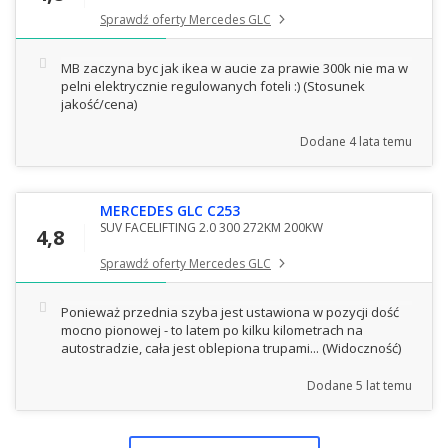
Sprawdź oferty Mercedes GLC
MB zaczyna byc jak ikea w aucie za prawie 300k nie ma w
pelni elektrycznie regulowanych foteli :)
(Stosunek
jakość/cena)
Dodane
4 lata temu
MERCEDES GLC C253
SUV FACELIFTING 2.0 300 272KM 200KW
4,8
Sprawdź oferty Mercedes GLC
Ponieważ przednia szyba jest ustawiona w pozycji dość
mocno pionowej - to latem po kilku kilometrach na
autostradzie, cała jest oblepiona trupami...
(Widoczność)
Dodane
5 lat temu