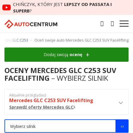
CHIŃCZYK, KTÓRY JEST
LEPSZY OD PASSATA I
SUPERB
?
cedes GLC C253
Oceń swoje auto Mercedes GLC C253 SUV Facelifting
Dodaj swoją
ocenę
OCENY MERCEDES GLC C253 SUV
FACELIFTING
– WYBIERZ SILNIK
Aktualnie przeglądasz
Mercedes GLC C253 SUV Facelifting
Sprawdź oferty Mercedes GLC
Wybierz silnik