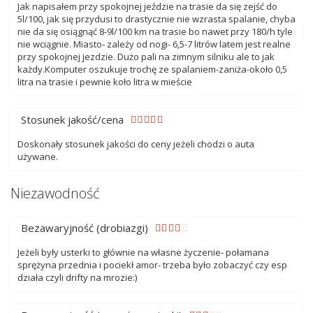
Jak napisałem przy spokojnej jeździe na trasie da się zejść do
5l/100, jak się przydusi to drastycznie nie wzrasta spalanie, chyba
nie da się osiągnąć 8-9l/100 km na trasie bo nawet przy 180/h tyle
nie wciągnie. Miasto- zależy od nogi- 6,5-7 litrów latem jest realne
przy spokojnej jezdzie. Dużo pali na zimnym silniku ale to jak
każdy.Komputer oszukuje trochę ze spalaniem-zaniża-około 0,5
litra na trasie i pewnie koło litra w mieście
Stosunek jakość/cena
Doskonały stosunek jakości do ceny jeżeli chodzi o auta
używane.
Niezawodność
Bezawaryjność (drobiazgi)
Jeżeli były usterki to głównie na własne życzenie- połamana
sprężyna przednia i pociekł amor- trzeba było zobaczyć czy esp
działa czyli drifty na mrozie:)