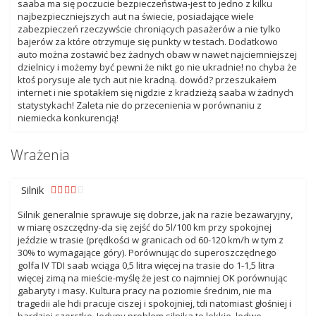
saaba ma się poczucie bezpieczeństwa-jest to jedno z kilku
najbezpieczniejszych aut na świecie, posiadające wiele
zabezpieczeń rzeczywście chroniących pasażerów a nie tylko
bajerów za które otrzymuje się punkty w testach. Dodatkowo
auto można zostawić bez żadnych obaw w nawet najciemniejszej
dzielnicy i możemy być pewni że nikt go nie ukradnie! no chyba że
ktoś porysuje ale tych aut nie kradną. dowód? przeszukałem
internet i nie spotakłem się nigdzie z kradzieżą saaba w żadnych
statystykach! Zaleta nie do przecenienia w porównaniu z
niemiecka konkurencją!
Wrażenia
Silnik
Silnik generalnie sprawuje się dobrze, jak na razie bezawaryjny,
w miarę oszczędny-da się zejść do 5l/100 km przy spokojnej
jeździe w trasie (prędkości w granicach od 60-120 km/h w tym z
30% to wymagające góry). Porównując do superoszczędnego
golfa IV TDI saab wciąga 0,5 litra więcej na trasie do 1-1,5 litra
więcej zimą na mieście-myślę że jest co najmniej OK porównując
gabaryty i masy. Kultura pracy na poziomie średnim, nie ma
tragedii ale hdi pracuje ciszej i spokojniej, tdi natomiast głośniej i