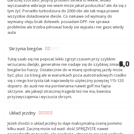
bardziej szorstko. Jedyny problem silnika to lekkie, ledwo
wyczuwalne wibracje nie wiem może jakaś poduszka? ale da się z
tym żyć. Ponadto turbodziura do 2000 obr ale tak maja prawie
wszystkie doładowane diesle. Co ciekawe od wymiany do
wymiany oleju brak dolewek. posiadam DPF- nie sprawa
problmów ale trzeba pilnować kiedy sie wypala i nie gasic wtedy
auta
Skrzynia biegów
Tutaj saab się nie popisał, lekki zgrzyt czasem przy szybkim
4,0
4,0
2,0
5,0
4,0
5,0
4,0
5,0
4,0
4,0
5,0
4,0
3,0
wrzucaniu dwójki, generalnie nie nadaje się do szybkiej zmiany
biegów bo haczy. Ostatecznie do w miarę spokojnej jazdy może
być, plus za 6 bieg ale w warunkach poza autostradowych rzadko
się z niego korzysta tak naprawdę to użyteczny powyżej 115-120
dopiero. do audi nie ma porównania nawet golf ma fajna
skrzynie. ale jakiejś strasznej tragedii też nie ma, kwestia
przyzwyczajenia i wyczucia skrzyni.
Układ jezdny
Jeżeli chodzi o układ jezdny to daje maksymalną ocenę pomimo
kilku wad. Zacznę może od wad- dość SPRĘŻYSTE nawet