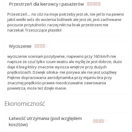
Przestrzeń dla kierowcy i pasażerów
Przestrzeń.... no cóż na moje potrzeby jest ok, nie jet to na pewno
jakiś wielki wóz do wożenia lodówek ale jest ok, jest zachowane
poczucie przytulności. raczej nikt na brak przestrzeni nie
narzekał. Trzeszczące plastiki!
Wyciszenie
wyciszenie oceniam pozytywnie, napewno przy 160 km/h nie
napisze że czuć tylko szum wiatru ale myślę że jest dobrze, dużo
daje 6 bieg który znacznie wycisza wnętrze przy dużych
prędkościach. Dzwięk silnika- nie porywa ale nie jest uciążliwy
Pięknie dopracowana aerodynamika-przy mijaniu tira przy
znacznej prędkości prawie nieodczuwalne zawrowania
powietrza, może też dzięki masie.
Ekonomiczność
Łatwość utrzymania (pod względem
kosztów)