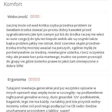
Komfort
Widoczność
zacznę może od wad-krótka szyba przednia-problem ze
światłami-trzeba stawać po prostu dobry kawałek przed
sygnalizatorem,(ale tym samym już łoś do środka raczej nie wleci
w razie czego:)) do tyłu też kiepski widok-ale są czujniki także
bajka-problem jakby nie istniał, dość szerokie słupki przednie-
trzeba trochę mocniej uważać na pieszych, ogólnie myślę że
porównywalnie ze średnią. rewelacyjne usterka, rzecz oczywista
niby ale prawie bez pola martwego, trudno sie potem przesiąść
do grupy vw gdzie lusterko prawe to jakiś żart-zmniejszone o
dobre 30%!
Ergonomia
Tutaj jest rewelacja-generalnie jest juz wszytsko opisane w
innych opiniach więc wejdę może w szczegóły- np podświetlenie
night panel-genialne w nocy, dużo gniazdek 12V -podłokietnik,
bagażnik, tego nie ma każdy. na tablicy jest tzw przycisk wolny-
możemy sobie coś pod niego podłączyć na CB radio i bedzie
uruchamiane przyciskiem z tablicy- super!