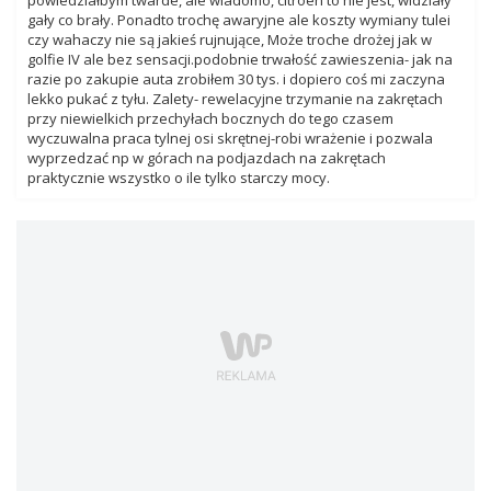
powiedziałbym twarde, ale wiadomo, citroen to nie jest, widziały
gały co brały. Ponadto trochę awaryjne ale koszty wymiany tulei
czy wahaczy nie są jakieś rujnujące, Może troche drożej jak w
golfie IV ale bez sensacji.podobnie trwałość zawieszenia- jak na
razie po zakupie auta zrobiłem 30 tys. i dopiero coś mi zaczyna
lekko pukać z tyłu. Zalety- rewelacyjne trzymanie na zakrętach
przy niewielkich przechyłach bocznych do tego czasem
wyczuwalna praca tylnej osi skrętnej-robi wrażenie i pozwala
wyprzedzać np w górach na podjazdach na zakrętach
praktycznie wszystko o ile tylko starczy mocy.