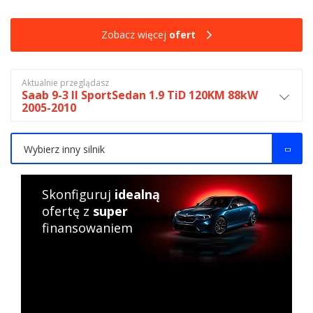
Zobacz więcej
ofert
Aktualnie przeglądasz
Saab 9-3 II SportSedan 1.9 TiD 120KM 88kW
2005-2010
Wybierz inny silnik
Skonfiguruj
idealną
ofertę z
super
finansowaniem