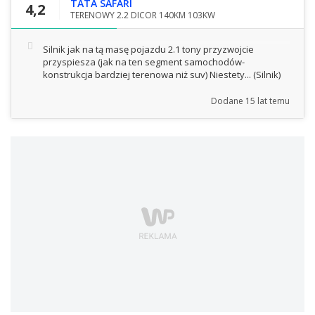
TATA SAFARI
4,2
TERENOWY 2.2 DICOR 140KM 103KW
Silnik jak na tą masę pojazdu 2.1 tony przyzwojcie
przyspiesza (jak na ten segment samochodów-
konstrukcja bardziej terenowa niż suv) Niestety...
(Silnik)
Dodane
15 lat temu