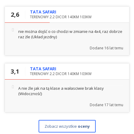
TATA SAFARI
2,6
TERENOWY 2.2 DICOR 140KM 103KW
nie można dojść o co chodzi w zmianie na 4x4, raz dobrze
raz żle
(Układ jezdny)
Dodane
16 lat temu
TATA SAFARI
3,1
TERENOWY 2.2 DICOR 140KM 103KW
A nie źle jak na tą klase a wałasciwie brak klasy
(Widoczność)
Dodane
17 lat temu
Zobacz wszystkie
oceny