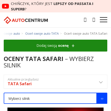
CHIŃCZYK, KTÓRY JEST
LEPSZY OD PASSATA I
SUPERB
?
ń swoje auto
Oceń swoje auto TATA
Oceń swoje auto TATA Safari
Dodaj swoją
ocenę
OCENY TATA SAFARI
– WYBIERZ
SILNIK
Aktualnie przeglądasz
TATA Safari
Wybierz silnik