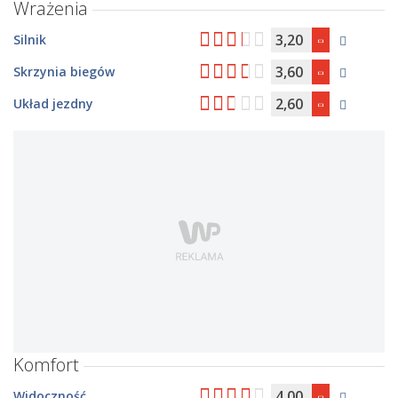
Wrażenia
3,20
Silnik
3,60
Skrzynia biegów
2,60
Układ jezdny
Komfort
4,00
Widoczność