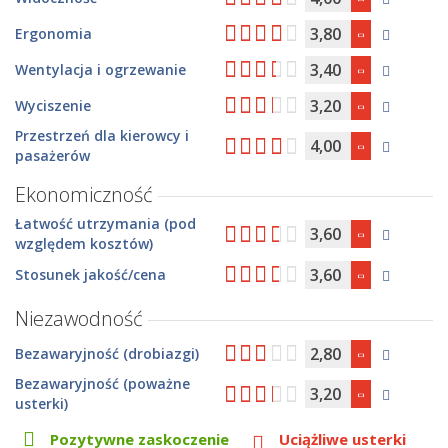
3,80
Ergonomia
3,40
Wentylacja i ogrzewanie
3,20
Wyciszenie
Przestrzeń dla kierowcy i
4,00
pasażerów
Ekonomiczność
Łatwość utrzymania (pod
3,60
względem kosztów)
3,60
Stosunek jakość/cena
Niezawodność
2,80
Bezawaryjność (drobiazgi)
Bezawaryjność (poważne
3,20
usterki)
Pozytywne zaskoczenie
Uciążliwe usterki