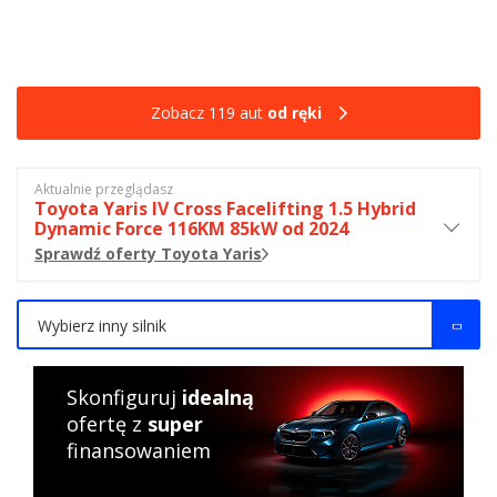
Zobacz 119 aut
od ręki
Aktualnie przeglądasz
Toyota Yaris IV Cross Facelifting 1.5 Hybrid
Dynamic Force 116KM 85kW od 2024
Sprawdź oferty Toyota Yaris
Wybierz inny silnik
Skonfiguruj
idealną
ofertę z
super
finansowaniem