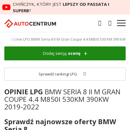
CHIŃCZYK, KTÓRY JEST
LEPSZY OD PASSATA I
SUPERB
?
upe
Opinie LPG BMW Seria 8 II M Gran Coupe 4.4 M850i 530 KM 390 kW
Dodaj swoją
ocenę
Sprawdź rankingi LPG
OPINIE LPG
BMW SERIA 8 II M GRAN
COUPE 4.4 M850I 530KM 390KW
2019-2022
Sprawdź najnowsze oferty BMW
Seria 8