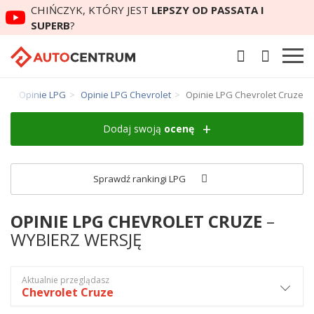
CHIŃCZYK, KTÓRY JEST
LEPSZY OD PASSATA I
SUPERB
?
m
Opinie LPG
Opinie LPG Chevrolet
Opinie LPG Chevrolet Cruze
Dodaj swoją
ocenę
Sprawdź rankingi LPG
OPINIE LPG CHEVROLET CRUZE
–
WYBIERZ WERSJĘ
Aktualnie przeglądasz
Chevrolet Cruze