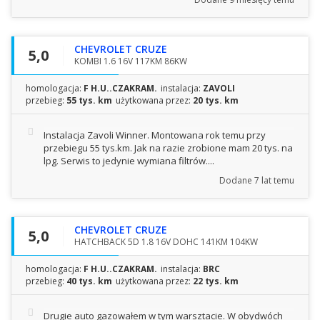
CHEVROLET CRUZE
5,0
KOMBI 1.6 16V 117KM 86KW
homologacja:
F H.U..CZAKRAM.
instalacja:
ZAVOLI
przebieg:
55 tys. km
użytkowana przez:
20 tys. km
Instalacja Zavoli Winner. Montowana rok temu przy
przebiegu 55 tys.km. Jak na razie zrobione mam 20 tys. na
lpg. Serwis to jedynie wymiana filtrów....
Dodane
7 lat temu
CHEVROLET CRUZE
5,0
HATCHBACK 5D 1.8 16V DOHC 141KM 104KW
homologacja:
F H.U..CZAKRAM.
instalacja:
BRC
przebieg:
40 tys. km
użytkowana przez:
22 tys. km
Drugie auto gazowałem w tym warsztacie. W obydwóch