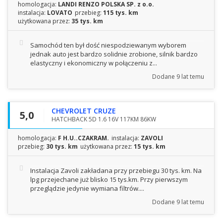
homologacja:
LANDI RENZO POLSKA SP. z o.o.
instalacja:
LOVATO
przebieg:
115 tys. km
użytkowana przez:
35 tys. km
Samochód ten był dość niespodziewanym wyborem
jednak auto jest bardzo solidnie zrobione, silnik bardzo
elastyczny i ekonomiczny w połączeniu z...
Dodane
9 lat temu
CHEVROLET CRUZE
5,0
HATCHBACK 5D 1.6 16V 117KM 86KW
homologacja:
F H.U..CZAKRAM.
instalacja:
ZAVOLI
przebieg:
30 tys. km
użytkowana przez:
15 tys. km
Instalacja Zavoli zakładana przy przebiegu 30 tys. km. Na
lpg przejechane już blisko 15 tys.km. Przy pierwszym
przeglądzie jedynie wymiana filtrów....
Dodane
9 lat temu