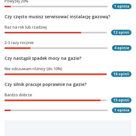
Powyżej 20%
1 opinia
Czy często musisz serwisować instalację gazową?
Raz na rok lub rzadziej
12 opinii
2-3 razy rocznie
4 opinie
Czy nastąpił spadek mocy na gazie?
Nie odczuwam różnicy (do 10%)
16 opinii
Czy silnik pracuje poprawnie na gazie?
Bardzo dobrze
15 opinii
1 opinia