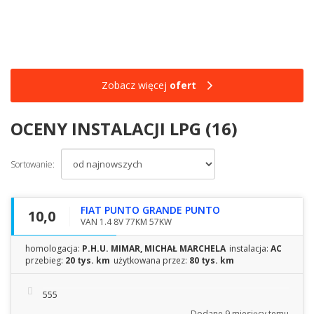
Zobacz więcej
ofert
OCENY INSTALACJI LPG (16)
Sortowanie:
FIAT PUNTO GRANDE PUNTO
10,0
VAN 1.4 8V 77KM 57KW
homologacja:
P.H.U. MIMAR, MICHAŁ MARCHELA
instalacja:
AC
przebieg:
20 tys. km
użytkowana przez:
80 tys. km
555
Dodane
9 miesięcy temu