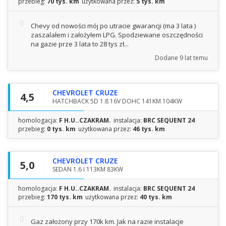
przebieg:
70 tys. km
użytkowana przez:
5 tys. km
Chevy od nowości mój po utracie gwarancji (ma 3 lata )
zaszalałem i założyłem LPG. Spodziewane oszczędności
na gazie prze 3 lata to 28 tys zł...
Dodane
9 lat temu
CHEVROLET CRUZE
4,5
HATCHBACK 5D 1.8 16V DOHC 141KM 104KW
homologacja:
F H.U..CZAKRAM.
instalacja:
BRC SEQUENT 24
przebieg:
0 tys. km
użytkowana przez:
46 tys. km
CHEVROLET CRUZE
5,0
SEDAN 1.6 I 113KM 83KW
homologacja:
F H.U..CZAKRAM.
instalacja:
BRC SEQUENT 24
przebieg:
170 tys. km
użytkowana przez:
40 tys. km
Gaz założony przy 170k km. Jak na razie instalacje