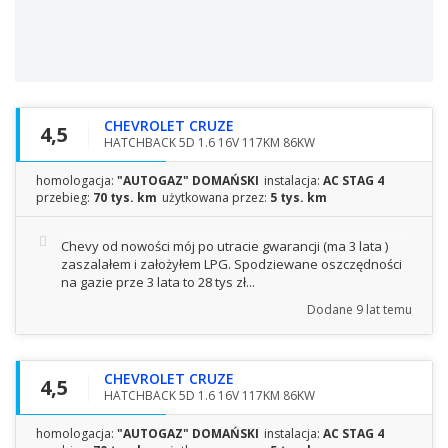
CHEVROLET CRUZE
4,5
HATCHBACK 5D 1.6 16V 117KM 86KW
homologacja:
"AUTOGAZ" DOMAŃSKI
instalacja:
AC STAG 4
przebieg:
70 tys. km
użytkowana przez:
5 tys. km
Chevy od nowości mój po utracie gwarancji (ma 3 lata )
zaszalałem i założyłem LPG. Spodziewane oszczędności
na gazie prze 3 lata to 28 tys zł...
Dodane
9 lat temu
CHEVROLET CRUZE
4,5
HATCHBACK 5D 1.6 16V 117KM 86KW
homologacja:
"AUTOGAZ" DOMAŃSKI
instalacja:
AC STAG 4