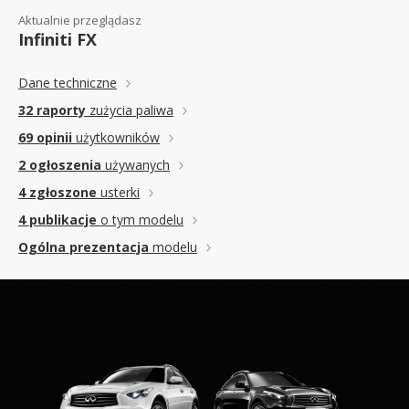
Aktualnie przeglądasz
Infiniti FX
Dane techniczne
32 raporty
zużycia paliwa
69 opinii
użytkowników
2 ogłoszenia
używanych
4 zgłoszone
usterki
4 publikacje
o tym modelu
Ogólna prezentacja
modelu