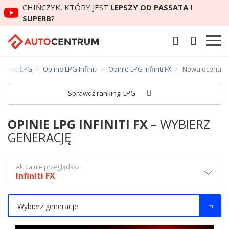
CHIŃCZYK, KTÓRY JEST
LEPSZY OD PASSATA I
SUPERB
?
Opinie LPG
Opinie LPG Infiniti
Opinie LPG Infiniti FX
Nowa ocena
Sprawdź rankingi LPG
OPINIE LPG INFINITI FX
– WYBIERZ
GENERACJĘ
Aktualnie przeglądasz
Infiniti FX
Wybierz generacje