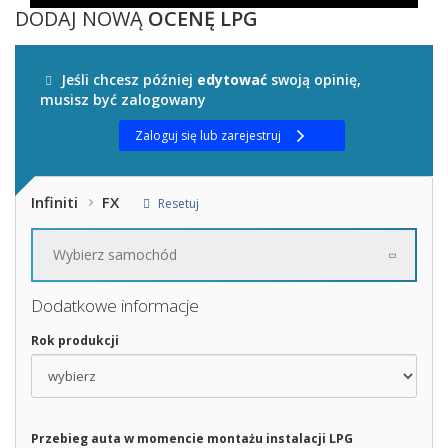
DODAJ NOWĄ
OCENĘ LPG
Jeśli chcesz później
edytować
swoją opinię,
musisz być zalogowany
Zaloguj się lub zarejestruj
Infiniti
FX
Resetuj
Wybierz samochód
Dodatkowe informacje
Rok produkcji
Przebieg auta w momencie montażu instalacji LPG