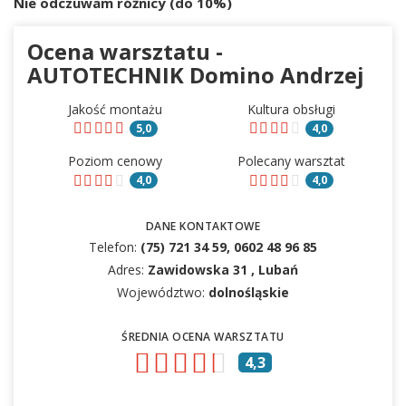
Nie odczuwam różnicy (do 10%)
Ocena warsztatu -
AUTOTECHNIK Domino Andrzej
Jakość montażu
Kultura obsługi
5,0
4,0
Poziom cenowy
Polecany warsztat
4,0
4,0
DANE KONTAKTOWE
Telefon:
(75) 721 34 59, 0602 48 96 85
Adres:
Zawidowska 31 , Lubań
Województwo:
dolnośląskie
ŚREDNIA OCENA WARSZTATU
4,3