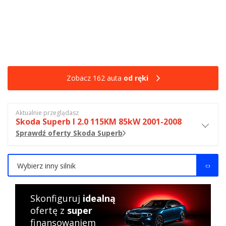
Zobacz 162 auta
od ręki
Aktualnie przeglądasz
Skoda Superb I 2.0 115KM 85kW 2001-2008
Sprawdź oferty Skoda Superb
Wybierz inny silnik
Skonfiguruj
idealną
ofertę z
super
finansowaniem