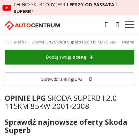
CHIŃCZYK, KTÓRY JEST
LEPSZY OD PASSATA I
SUPERB
?
koda Superb I
Opinie LPG Skoda Superb I 2.0 115 KM 85 kW
Ocena
Dodaj swoją
ocenę
Sprawdź rankingi LPG
OPINIE LPG
SKODA SUPERB I 2.0
115KM 85KW 2001-2008
Sprawdź najnowsze oferty Skoda
Superb