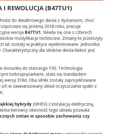
 I REWOLUCJA (B47TU1)
chodzi do dwulitrowego diesla z dystansem, choć
rozpoczęła się jesienią 2018 roku, pracuje
ucyjna wersja
B47TU1
. Składa się ona z czterech
 istotne modyfikacje techniczne. Zmiany te przełożyły
h lat zostały w praktyce wyeliminowane. Jednostka
Charakterystyczny dla silników diesla klekot jest
w stosunku do starszego F30. Technologia
ącymi turbosprężarkami, stała się standardem
 wersji 318d. Oba silniki zostały zaprojektowane
 ich w zaawansowany układ oczyszczania spalin z
e.
iękkiej hybrydy
(MHEV) z instalacją elektryczną,
dzenia kierowcy obecność tego układu pozwala
cznych zmian w sposobie zachowania czy
odowi
sporo dodatkowej masy
i wprowadza pewien