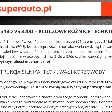
318D VS 320D – KLUCZOWE RÓŻNICE TECHNI
zęści kierowców wciąż panuje przekonanie, że
różnice między 318d
ra silnika (ECU). Jest to nieprawda – choć oba warianty dzielą ten 
e diabeł tkwi w szczegółach, a potencjalny zakup z przekonaniem “bez
iejsze różnice w osprzęcie silnika 318d a 320d szybko zauważymy, że
ytrzymałości mechanicznej
.
TRUKCJA SILNIKA: TŁOKI, WAŁ I KORBOWODY
my od tego, że wgląd w numery katalogowe części BMW od razu utnie 
cji, udowadniając, że silniki te
różnią się fizycznymi podzespołam
320d, z racji generowania znacznie wyższego momentu obrotowego
wanie wyższej wytrzymałości termicznej oraz mechanicznej. Ponadto,
lne w cylindrze i podołać większym przeciążeniom, w silniku 320