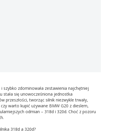
 i szybko zdominowała zestawienia najchętniej
u stała się unowocześniona jednostka
 przeszłości, tworząc silnik niezwykle trwały,
y, czy warto kupić używane BMW G20 z dieslem,
larniejszych odmian – 318d i 320d. Choć z pozoru
h.
ilnika 318d a 320d?