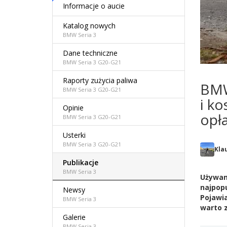
Informacje o aucie
Katalog nowych
BMW Seria 3
Dane techniczne
BMW Seria 3 G20-G21
Raporty zużycia paliwa
BMW
BMW Seria 3 G20-G21
i ko
Opinie
opł
BMW Seria 3 G20-G21
Usterki
BMW Seria 3 G20-G21
Klau
Publikacje
BMW Seria 3
Używan
najpopu
Newsy
Pojawia
BMW Seria 3
warto 
Galerie
BMW Seria 3