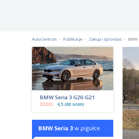
AutoCentrum
Publikacje
Zakup i sprzedaż
BMW S
BMW Seria 3 G20-G21
4,5 (60 ocen)
BMW Seria 3
w pigułce