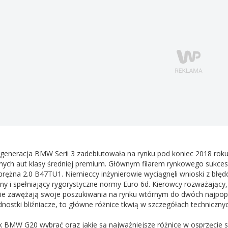
generacja BMW Serii 3 zadebiutowała na rynku pod koniec 2018 roku
ych aut klasy średniej premium. Głównym filarem rynkowego sukces
rężna 2.0 B47TU1. Niemieccy inżynierowie wyciągnęli wnioski z błędów
ny i spełniający rygorystyczne normy Euro 6d. Kierowcy rozważając
nie zawężają swoje poszukiwania na rynku wtórnym do dwóch najpopu
dnostki bliźniacze, to główne różnice tkwią w szczegółach technicznyc
nik BMW G20 wybrać oraz jakie są najważniejsze różnice w osprzęcie s