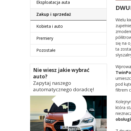
Eksploatacja auta
DWUL
Zakup i sprzedaż
Wielu k
zupełnie
Kobieta i auto
zmodern
półlitro
Premiery
się na 
ta zosta
Pozostałe
słyszal
Wprowad
Nie wiesz jakie wybrać
TwinPo
auto?
umieszc
Zapytaj naszego
pod kąt
automatycznego doradcę!
filtrem
Kolejny
która s
nieznacz
obsług
Z drugi