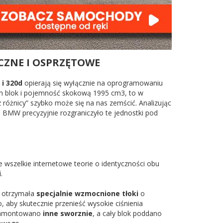
CZNE I OSPRZĘTOWE
 i 320d
opierają się wyłącznie na oprogramowaniu
sam blok i pojemność skokową 1995 cm3, to w
 różnicy” szybko może się na nas zemścić. Analizując
 BMW precyzyjnie rozgraniczyło te jednostki pod
wszelkie internetowe teorie o identyczności obu
i
.
, otrzymała
specjalnie wzmocnione tłoki
o
 aby skutecznie przenieść wysokie ciśnienia
d zamontowano
inne sworznie
, a cały blok poddano