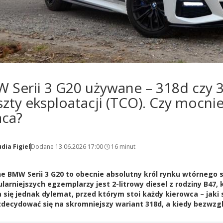
 Serii 3 G20 używane – 318d czy 3
szty eksploatacji (TCO). Czy mocnie
aca?
dia Figiel
Dodane 13.06.2026 17:00
16 minut
e BMW Serii 3 G20 to obecnie absolutny król rynku wtórneg
larniejszych egzemplarzy jest 2-litrowy diesel z rodziny B47,
 się jednak dylemat, przed którym stoi każdy kierowca – jak
zdecydować się na skromniejszy wariant 318d, a kiedy bezwzgl