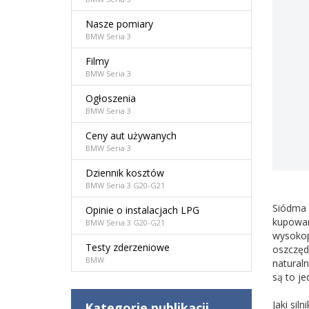
Nasze pomiary
BMW Seria 3
Filmy
BMW Seria 3
Ogłoszenia
BMW Seria 3
Ceny aut używanych
BMW Seria 3
Dziennik kosztów
BMW Seria 3 G20-G21
Siódma 
Opinie o instalacjach LPG
kupowan
BMW Seria 3 G20-G21
wysokop
Testy zderzeniowe
oszczęd
BMW
natural
są to je
Jaki sil
Kategorie publikacji