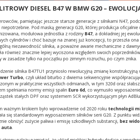
ITROWY DIESEL B47 W BMW G20 – EWOLUCJA
ierowców, pamiętając jeszcze starsze generacje z silnikami N47, pod
 niepotrzebnie. Pod maską generacji G20, której produkcja oficjalnie 
izowana, modułowa jednostka z rodziny
B47
, a dokładniej jej ewol
wych cylindrów i choć bazuje na znanej już koncepcji, to przeszła ona
ogólną niezawodność silnika, a poważne awarie mechaniczne z dawnyc
ła również znacznie lepiej wyciszona względem swoich poprzedników. 
ny w zasadzie tylko na początku po zimnym rozruchu, po czym znika.
zenie silnika B47TU1 przyniosło rewolucyjną zmianę konstrukcyjną 
wer Turbo
, czyli układ biturbo z dwiema sekwencyjnie współpracuj
zonym w praktycznie wszystkich odmianach, w tym 320d oraz słabszej
em spełniania normy emisji spalin
Euro 6d
, co wymusiło wyposażenie
 cząstek stałych DPF oraz systemem SCR wykorzystującym płyn AdBlu
m ważnym krokiem było wprowadzenie od 2020 roku
technologii m
tała się standardowym wyposażeniem silników serii G20. Z punktu wi
nie obniżyć zużycie paliwa i emisję szkodliwych substancji,
bez wido
i auta
.
ej strony należy pamiętać, że układ miękkiej hybrydy dodaje samoch