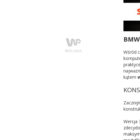
BMW 
Wśród c
kompute
praktyc
najważn
kątem
w
KONS
Zacznij
konstruk
Wersja 
zdecydo
maksyma