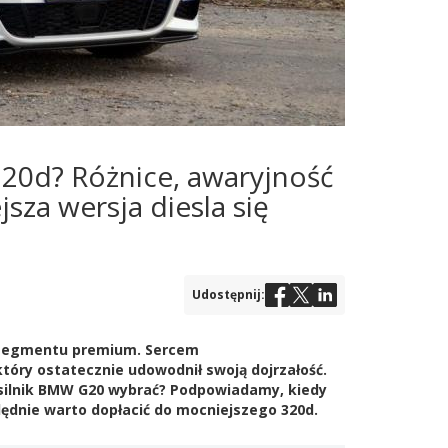
20d? Różnice, awaryjność
jsza wersja diesla się
Udostępnij:
o segmentu premium. Sercem
 który ostatecznie udowodnił swoją dojrzałość.
i silnik BMW G20 wybrać? Podpowiadamy, kiedy
ędnie warto dopłacić do mocniejszego 320d.