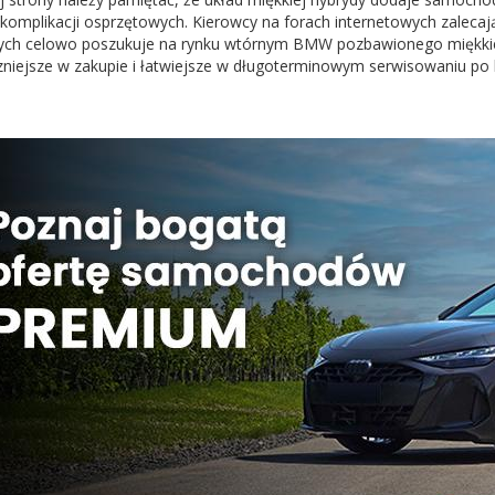
 komplikacji osprzętowych. Kierowcy na forach internetowych zalecają
ych celowo poszukuje na rynku wtórnym BMW pozbawionego miękkiej 
zniejsze w zakupie i łatwiejsze w długoterminowym serwisowaniu po 