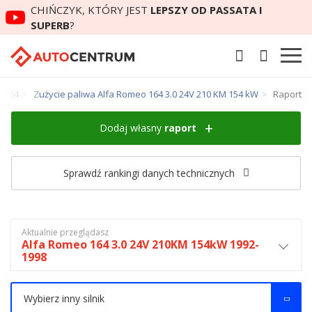
CHIŃCZYK, KTÓRY JEST
LEPSZY OD PASSATA I
SUPERB
?
o 164
Zużycie paliwa Alfa Romeo 164 3.0 24V 210 KM 154 kW
Raport
Dodaj własny
raport
Sprawdź rankingi danych technicznych
Aktualnie przeglądasz
Alfa Romeo 164 3.0 24V 210KM 154kW 1992-
1998
Wybierz inny silnik