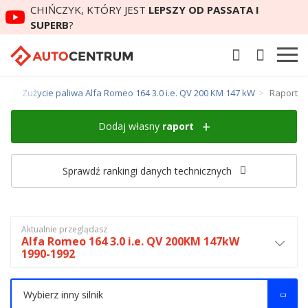
CHIŃCZYK, KTÓRY JEST
LEPSZY OD PASSATA I
SUPERB
?
64
Zużycie paliwa Alfa Romeo 164 3.0 i.e. QV 200 KM 147 kW
Raport
Dodaj własny
raport
Sprawdź rankingi danych technicznych
Aktualnie przeglądasz
Alfa Romeo 164 3.0 i.e. QV 200KM 147kW
1990-1992
Wybierz inny silnik