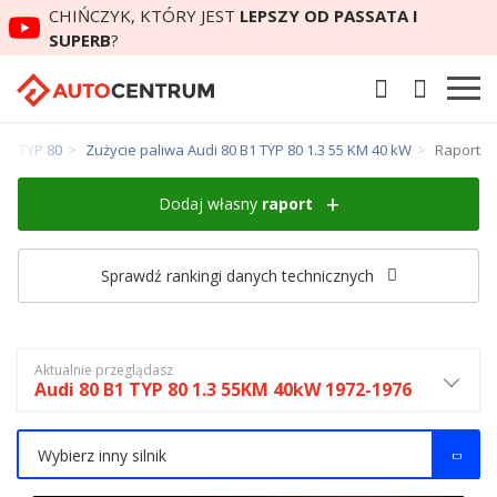
CHIŃCZYK, KTÓRY JEST
LEPSZY OD PASSATA I
SUPERB
?
 B1 TYP 80
Zużycie paliwa Audi 80 B1 TYP 80 1.3 55 KM 40 kW
Raport
Dodaj własny
raport
Sprawdź rankingi danych technicznych
Aktualnie przeglądasz
Audi 80 B1 TYP 80 1.3 55KM 40kW 1972-1976
Wybierz inny silnik