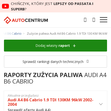
CHIŃCZYK, KTÓRY JEST
LEPSZY OD PASSATA I
SUPERB
?
di A4 B6 Cabrio
Zużycie paliwa Audi A4 B6 Cabrio 1.9 TDI 130 KM 96 kW
Dodaj własny
raport
Sprawdź rankingi danych technicznych
RAPORTY ZUŻYCIA PALIWA
AUDI A4
B6 CABRIO
Aktualnie przeglądasz
Audi A4 B6 Cabrio 1.9 TDI 130KM 96kW 2002-
2004
Sprawdź oferty Audi A4