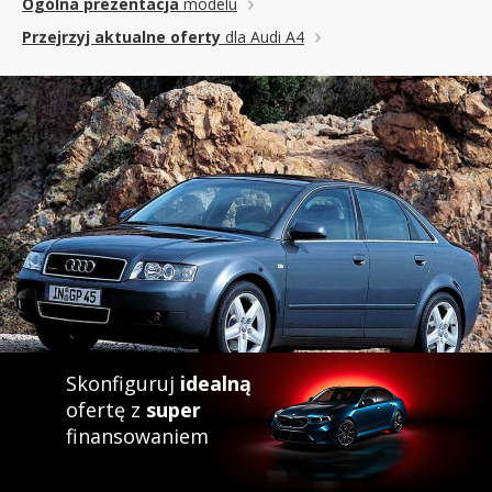
Ogólna prezentacja
modelu
Przejrzyj aktualne oferty
dla Audi A4
Skonfiguruj
idealną
ofertę z
super
finansowaniem