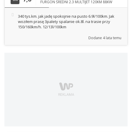
FURGON ŚREDNI 2.3 MULTIJET 120KM 88KW
340 tys.km. jak jadę spokojnie na pusto 6.9l/100km. Jak
woziłem prasę 3palety spalanie ok.8l. na trasie przy
150/160km/h. 12/13l/100km
Dodane
4 lata temu