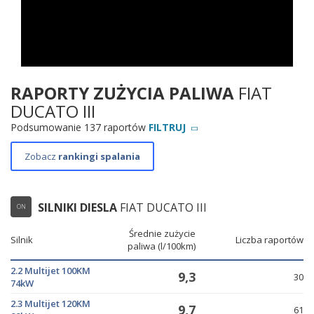
RAPORTY ZUŻYCIA PALIWA
FIAT
DUCATO III
Podsumowanie 137 raportów
FILTRUJ
Zobacz
rankingi spalania
SILNIKI DIESLA
FIAT DUCATO III
ON
Średnie zużycie
Silnik
Liczba raportów
paliwa (l/100km)
2.2 Multijet 100KM
9,3
30
74kW
2.3 Multijet 120KM
9,7
61