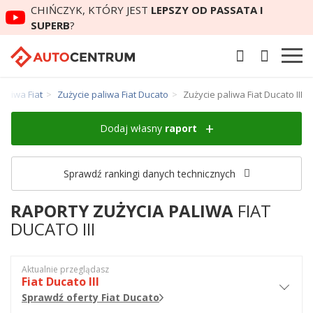
CHIŃCZYK, KTÓRY JEST
LEPSZY OD PASSATA I
SUPERB
?
paliwa Fiat
Zużycie paliwa Fiat Ducato
Zużycie paliwa Fiat Ducato III
Dodaj własny
raport
Sprawdź rankingi danych technicznych
RAPORTY ZUŻYCIA PALIWA
FIAT
DUCATO III
Aktualnie przeglądasz
Fiat Ducato III
Sprawdź oferty Fiat Ducato