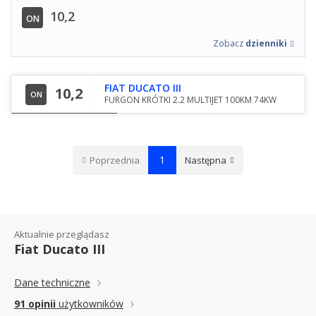
10,2
ON
Zobacz
dzienniki
FIAT DUCATO III
10,2
ON
FURGON KRÓTKI 2.2 MULTIJET 100KM 74KW
1
Poprzednia
Następna
Aktualnie przeglądasz
Fiat Ducato III
Dane techniczne
91 opinii
użytkowników