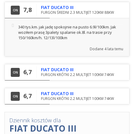
FIAT DUCATO III
7,8
ON
FURGON ŚREDNI 2.3 MULTIJET 120KM 88KW
340 tys.km. jak jadę spokojnie na pusto 6.9l/100km. Jak
woziłem prasę 3palety spalanie ok.8l. na trasie przy
150/160km/h. 12/13l/100km
Dodane
4 lata temu
FIAT DUCATO III
6,7
ON
FURGON KRÓTKI 2.2 MULTIJET 100KM 74KW
FIAT DUCATO III
6,7
ON
FURGON KRÓTKI 2.2 MULTIJET 100KM 74KW
Dziennik kosztów dla
FIAT DUCATO III