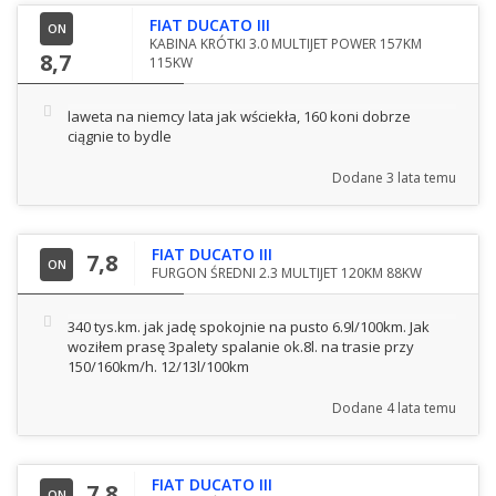
FIAT DUCATO III
ON
KABINA KRÓTKI 3.0 MULTIJET POWER 157KM
8,7
115KW
laweta na niemcy lata jak wściekła, 160 koni dobrze
ciągnie to bydle
Dodane
3 lata temu
FIAT DUCATO III
7,8
ON
FURGON ŚREDNI 2.3 MULTIJET 120KM 88KW
340 tys.km. jak jadę spokojnie na pusto 6.9l/100km. Jak
woziłem prasę 3palety spalanie ok.8l. na trasie przy
150/160km/h. 12/13l/100km
Dodane
4 lata temu
FIAT DUCATO III
7,8
ON