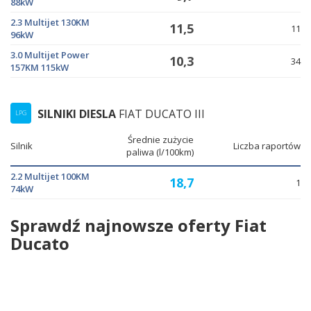
88kW
2.3 Multijet 130KM
11,5
11
96kW
3.0 Multijet Power
10,3
34
157KM 115kW
SILNIKI DIESLA
FIAT DUCATO III
LPG
Średnie zużycie
Silnik
Liczba raportów
paliwa (l/100km)
2.2 Multijet 100KM
18,7
1
74kW
Sprawdź najnowsze oferty Fiat
Ducato