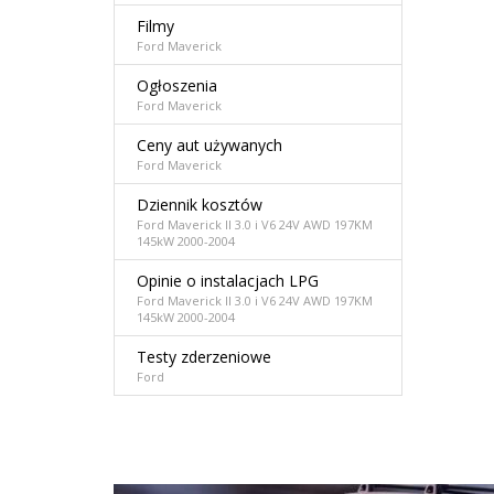
Filmy
Ford Maverick
Ogłoszenia
Ford Maverick
Ceny aut używanych
Ford Maverick
Dziennik kosztów
Ford Maverick II 3.0 i V6 24V AWD 197KM
145kW 2000-2004
Opinie o instalacjach LPG
Ford Maverick II 3.0 i V6 24V AWD 197KM
145kW 2000-2004
Testy zderzeniowe
Ford