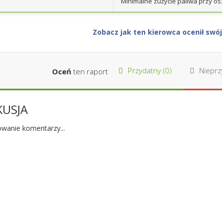
Minimalne zużycie paliwa przy os
Zobacz jak ten kierowca ocenił sw
Przydatny (
0
)
Nieprzy
Oceń
ten raport
KUSJA
wanie komentarzy...