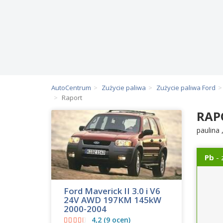
AutoCentrum
Zużycie paliwa
Zużycie paliwa Ford
Raport
RAP
paulina
Pb
- 
Ford Maverick II 3.0 i V6
24V AWD 197KM 145kW
2000-2004
4,2 (9 ocen)