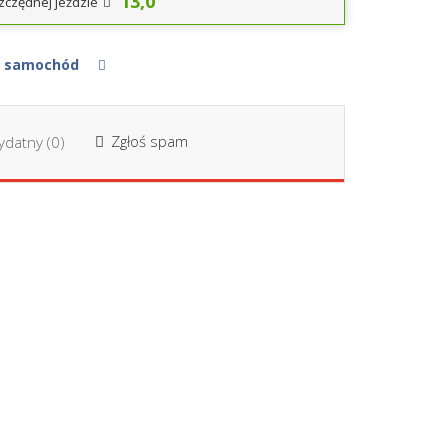
13,0
zczędnej jeździe
ój samochód
Zgłoś spam
datny (
0
)