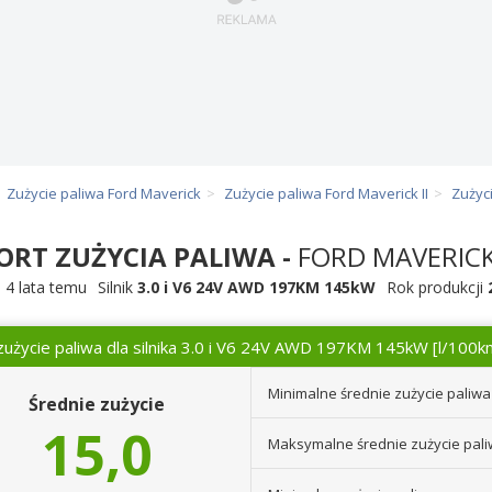
Zużycie paliwa Ford Maverick
Zużycie paliwa Ford Maverick II
Zużyci
ORT ZUŻYCIA PALIWA -
FORD MAVERICK 
,
4 lata temu
Silnik
3.0 i V6 24V AWD 197KM 145kW
Rok produkcji
zużycie paliwa dla silnika 3.0 i V6 24V AWD 197KM 145kW
[l/100k
Minimalne średnie zużycie paliwa
Średnie zużycie
15,0
Maksymalne średnie zużycie pal