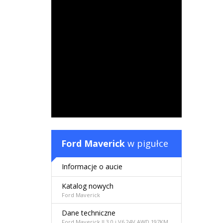
Ford Maverick
w pigułce
Informacje o aucie
Katalog nowych
Ford Maverick
Dane techniczne
Ford Maverick II 3.0 i V6 24V AWD 197KM