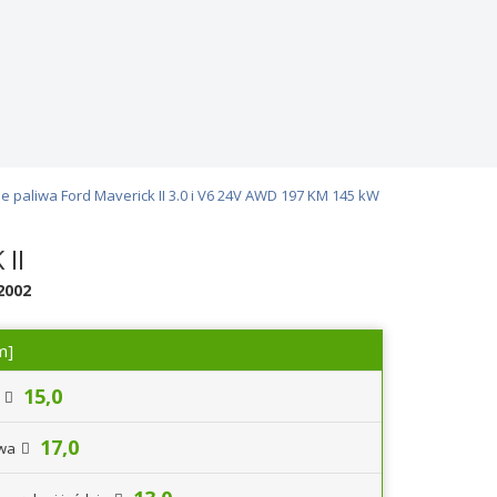
e paliwa Ford Maverick II 3.0 i V6 24V AWD 197 KM 145 kW
II
2002
m]
15,0
17,0
iwa