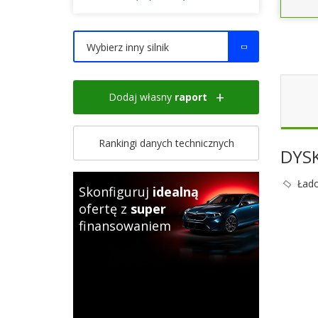
Wybierz inny silnik
Dodaj własny
raport
Rankingi danych technicznych
DYS
Łado
Skonfiguruj
idealną
ofertę z
super
finansowaniem