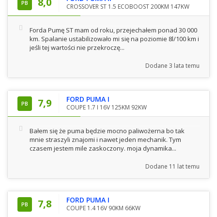
8,0
PB
CROSSOVER ST 1.5 ECOBOOST 200KM 147KW
Forda Pumę ST mam od roku, przejechałem ponad 30 000
km. Spalanie ustabilizowało mi się na poziomie 8l/100 km i
jeśli tej wartości nie przekroczę...
Dodane
3 lata temu
FORD PUMA I
7,9
PB
COUPE 1.7 I 16V 125KM 92KW
Bałem się że puma będzie mocno paliwożerna bo tak
mnie straszyli znajomi i nawet jeden mechanik. Tym
czasem jestem mile zaskoczony. moja dynamika...
Dodane
11 lat temu
FORD PUMA I
7,8
PB
COUPE 1.4 16V 90KM 66KW