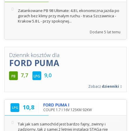
Zatankowane PB 98 Ultimate: 4.8 L ekonomiczna jazda po
gorach bez klimy przy malym ruchu - trasa Szczawnica -
Krakow 5.8 L - przy spokojnej...
Dodane
5 lat temu
Dziennik kosztów dla
FORD PUMA
7,7
9,0
PB
LPG
Zobacz
dzienniki
FORD PUMA I
10,8
LPG
COUPE 1.7 I 16V 125KM 92KW
Tak jak sam samochód jest bardzo fajny, zwinny i
zadziorny, tak z samej 2 letniej instalacji STAGa nie