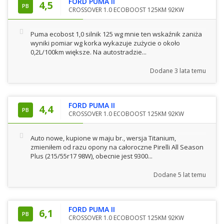
FORD PUMA II
4,5
PB
CROSSOVER 1.0 ECOBOOST 125KM 92KW
Puma ecobost 1,0 silnik 125 wg mnie ten wskaźnik zaniża
wyniki pomiar wg korka wykazuje zużycie o około
0,2L/100km większe. Na autostradzie...
Dodane
3 lata temu
FORD PUMA II
4,4
PB
CROSSOVER 1.0 ECOBOOST 125KM 92KW
Auto nowe, kupione w maju br., wersja Titanium,
zmieniłem od razu opony na całoroczne Pirelli All Season
Plus (215/55r17 98W), obecnie jest 9300...
Dodane
5 lat temu
FORD PUMA II
6,1
PB
CROSSOVER 1.0 ECOBOOST 125KM 92KW