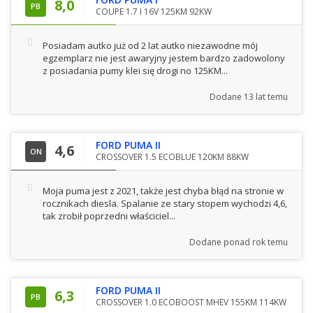
8,0
PB
COUPE 1.7 I 16V 125KM 92KW
Posiadam autko już od 2 lat autko niezawodne mój
egzemplarz nie jest awaryjny jestem bardzo zadowolony
z posiadania pumy klei się drogi no 125KM...
Dodane
13 lat temu
FORD PUMA II
4,6
ON
CROSSOVER 1.5 ECOBLUE 120KM 88KW
Moja puma jest z 2021, także jest chyba błąd na stronie w
rocznikach diesla. Spalanie ze stary stopem wychodzi 4,6,
tak zrobił poprzedni właściciel...
Dodane
ponad rok temu
FORD PUMA II
6,3
PB
CROSSOVER 1.0 ECOBOOST MHEV 155KM 114KW