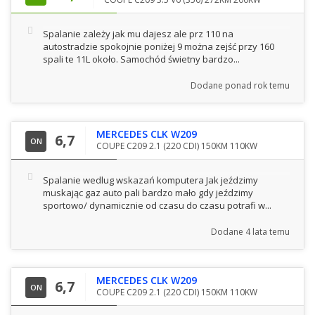
Spalanie zależy jak mu dajesz ale prz 110 na
autostradzie spokojnie poniżej 9 można zejść przy 160
spali te 11L około. Samochód świetny bardzo...
Dodane
ponad rok temu
MERCEDES CLK W209
6,7
ON
COUPE C209 2.1 (220 CDI) 150KM 110KW
Spalanie wedlug wskazań komputera Jak jeździmy
muskając gaz auto pali bardzo mało gdy jeździmy
sportowo/ dynamicznie od czasu do czasu potrafi w...
Dodane
4 lata temu
MERCEDES CLK W209
6,7
ON
COUPE C209 2.1 (220 CDI) 150KM 110KW