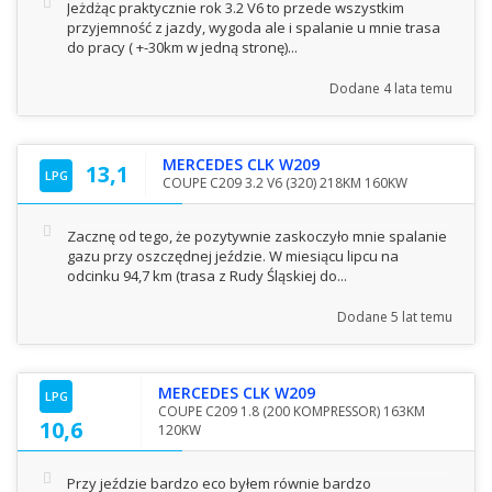
Jeżdżąc praktycznie rok 3.2 V6 to przede wszystkim
przyjemność z jazdy, wygoda ale i spalanie u mnie trasa
do pracy ( +-30km w jedną stronę)...
Dodane
4 lata temu
MERCEDES CLK W209
13,1
LPG
COUPE C209 3.2 V6 (320) 218KM 160KW
Zacznę od tego, że pozytywnie zaskoczyło mnie spalanie
gazu przy oszczędnej jeździe. W miesiącu lipcu na
odcinku 94,7 km (trasa z Rudy Śląskiej do...
Dodane
5 lat temu
MERCEDES CLK W209
LPG
COUPE C209 1.8 (200 KOMPRESSOR) 163KM
10,6
120KW
Przy jeździe bardzo eco byłem równie bardzo