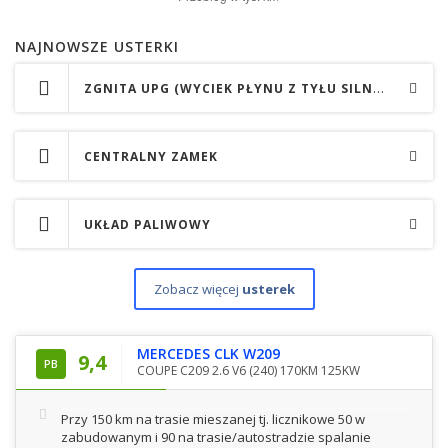
NAJNOWSZE USTERKI
ZGNITA UPG (WYCIEK PŁYNU Z TYŁU SILNIKA)
CENTRALNY ZAMEK
UKŁAD PALIWOWY
Zobacz więcej
usterek
MERCEDES CLK W209
9,4
PB
COUPE C209 2.6 V6 (240) 170KM 125KW
Przy 150 km na trasie mieszanej tj. licznikowe 50 w
zabudowanym i 90 na trasie/autostradzie spalanie