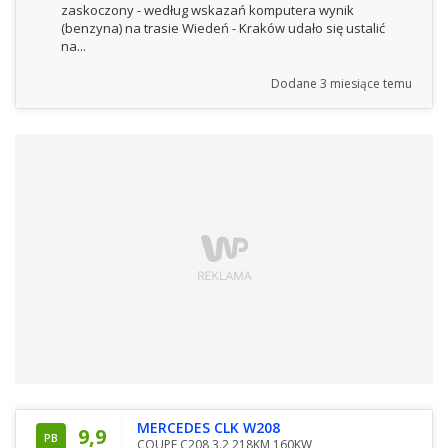
zaskoczony - według wskazań komputera wynik
(benzyna) na trasie Wiedeń - Kraków udało się ustalić
na...
Dodane
3 miesiące temu
MERCEDES CLK W208
9,9
PB
COUPE C208 3.2 218KM 160KW