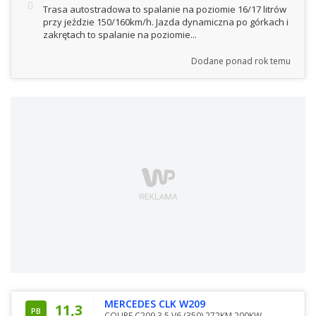
Trasa autostradowa to spalanie na poziomie 16/17 litrów
przy jeździe 150/160km/h. Jazda dynamiczna po górkach i
zakrętach to spalanie na poziomie...
Dodane
ponad rok temu
MERCEDES CLK W209
11,3
PB
COUPE C209 3.5 V6 (350) 272KM 200KW