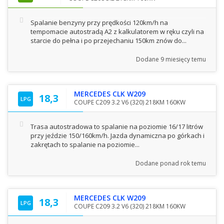
Spalanie benzyny przy prędkości 120km/h na
tempomacie autostradą A2 z kalkulatorem w ręku czyli na
starcie do pełna i po przejechaniu 150km znów do...
Dodane
9 miesięcy temu
MERCEDES CLK W209
18,3
LPG
COUPE C209 3.2 V6 (320) 218KM 160KW
Trasa autostradowa to spalanie na poziomie 16/17 litrów
przy jeździe 150/160km/h. Jazda dynamiczna po górkach i
zakrętach to spalanie na poziomie...
Dodane
ponad rok temu
MERCEDES CLK W209
18,3
LPG
COUPE C209 3.2 V6 (320) 218KM 160KW