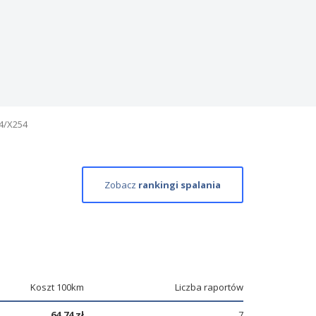
4/X254
Zobacz
rankingi spalania
Koszt 100km
Liczba raportów
64,74 zł
7