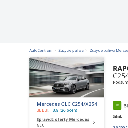
AutoCentrum
Zużycie paliwa
Zużycie paliwa Merce
RAP
C25
Podsum
Mercedes GLC C254/X254
S
PB
3,8 (26 ocen)
Silnik
Sprawdź oferty Mercedes
GLC
2.0 200