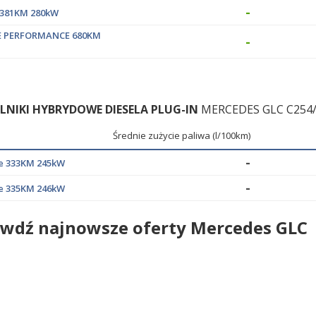
-
e 381KM 280kW
S E PERFORMANCE 680KM
-
ILNIKI HYBRYDOWE DIESELA PLUG-IN
MERCEDES GLC C254/
Średnie zużycie paliwa (l/100km)
-
de 333KM 245kW
-
de 335KM 246kW
wdź najnowsze oferty Mercedes GLC