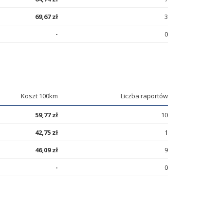
69,67 zł
3
-
0
Koszt 100km
Liczba raportów
59,77 zł
10
42,75 zł
1
46,09 zł
9
-
0