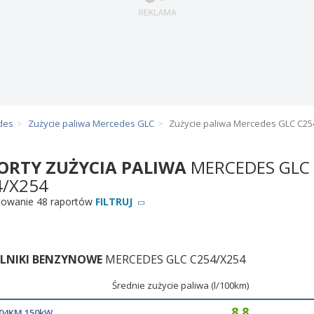
des
Zużycie paliwa Mercedes GLC
Zużycie paliwa Mercedes GLC C25
ORTY ZUŻYCIA PALIWA
MERCEDES GLC
4/X254
owanie 48 raportów
FILTRUJ
ILNIKI BENZYNOWE
MERCEDES GLC C254/X254
Średnie zużycie paliwa (l/100km)
8,8
 204KM 150kW