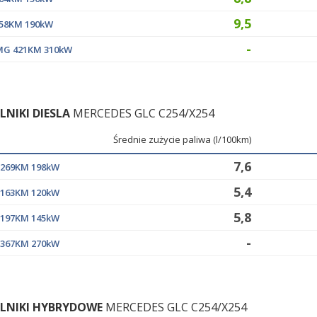
9,5
 258KM 190kW
-
AMG 421KM 310kW
ILNIKI DIESLA
MERCEDES GLC C254/X254
Średnie zużycie paliwa (l/100km)
7,6
d 269KM 198kW
5,4
d 163KM 120kW
5,8
d 197KM 145kW
-
d 367KM 270kW
ILNIKI HYBRYDOWE
MERCEDES GLC C254/X254