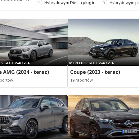
Hybrydowym Diesla plug-in
Hybrydowym pl
S GLC C254/X254
MERCEDES GLC C254/X254
 AMG (2024 - teraz)
Coupe (2023 - teraz)
aportów
19 raportów