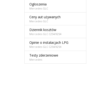
Ogłoszenia
Mercedes GLC
Ceny aut używanych
Mercedes GLC
Dziennik kosztów
Mercedes GLC C254/X254
Opinie o instalacjach LPG
Mercedes GLC C254/X254
Testy zderzeniowe
Mercedes