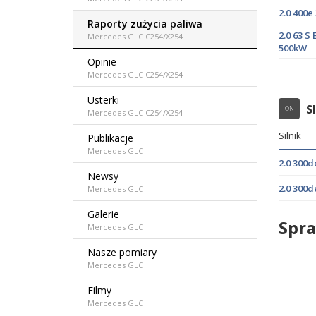
2.0 400
Raporty zużycia paliwa
2.0 63 
Mercedes GLC C254/X254
500kW
Opinie
Mercedes GLC C254/X254
Usterki
S
ON
Mercedes GLC C254/X254
Silnik
Publikacje
Mercedes GLC
2.0 300
Newsy
2.0 300
Mercedes GLC
Galerie
Spra
Mercedes GLC
Nasze pomiary
Mercedes GLC
Filmy
Mercedes GLC