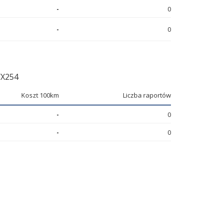
-
0
-
0
X254
Koszt 100km
Liczba raportów
-
0
-
0