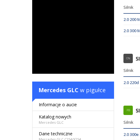
Silnik
2.0 200
2.0 300
S
ON
Silnik
2.0 220
Mercedes GLC
w pigułce
Informacje o aucie
S
PB
Katalog nowych
Silnik
Mercedes GLC
Dane techniczne
2.0 300
Mercedes GLC C254/X254