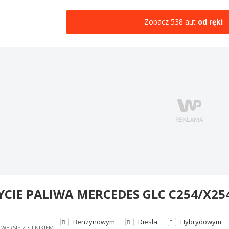
Zobacz 538 aut
od ręki
YCIE PALIWA MERCEDES GLC C254/X25
Benzynowym
Diesla
Hybrydowym
WERSJĘ Z SILNIKIEM: