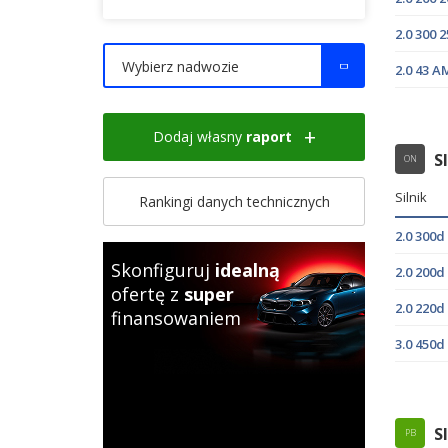
2.0 300
Wybierz nadwozie
2.0 43 
Dodaj własny
raport
S
ON
Silnik
Rankingi danych technicznych
2.0 300
Skonfiguruj
idealną
2.0 200
ofertę z
super
2.0 220
finansowaniem
3.0 450
S
PB