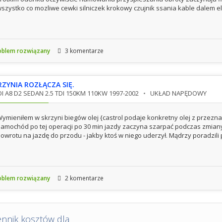
szystko co mozliwe cewki silniczek krokowy czujnik ssania kable dalem elek
blem rozwiązany
3 komentarze
RZYNIA ROZŁĄCZA SIĘ.
I A8 D2 SEDAN 2.5 TDI 150KM 110KW 1997-2002
UKŁAD NAPĘDOWY
ymieniłem w skrzyni biegów olej {castrol podaje konkretny olej z przeznacz
amochód po tej operacji po 30 min jazdy zaczyna szarpać podczas zmiany
owrotu na jazdę do przodu - jakby ktoś w niego uderzył. Mądrzy poradzili 
blem rozwiązany
2 komentarze
ennik kosztów dla