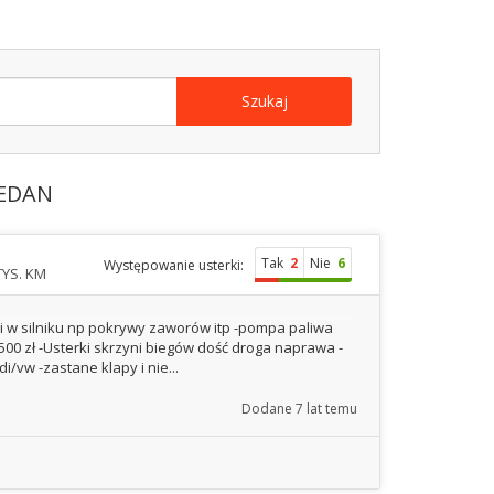
Szukaj
SEDAN
Tak
2
Nie
6
Występowanie usterki:
TYS. KM
i w silniku np pokrywy zaworów itp -pompa paliwa
00 zł -Usterki skrzyni biegów dość droga naprawa -
vw -zastane klapy i nie...
Dodane
7 lat temu