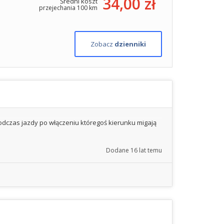
34,00 zł
Średni koszt
przejechania 100 km
Zobacz
dzienniki
podczas jazdy po włączeniu któregoś kierunku migają
Dodane
16 lat temu