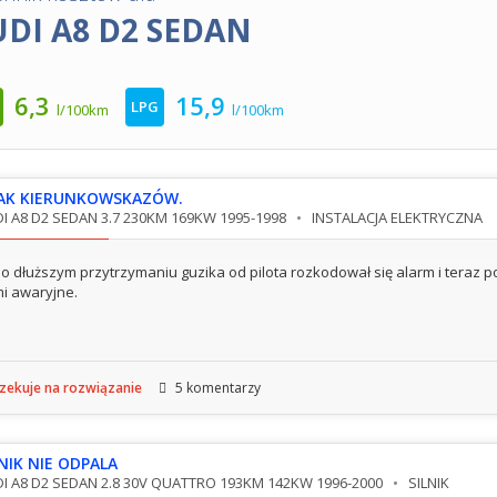
UDI A8 D2 SEDAN
6,3
15,9
LPG
l/100km
l/100km
AK KIERUNKOWSKAZÓW.
I A8 D2 SEDAN 3.7 230KM 169KW 1995-1998
INSTALACJA ELEKTRYCZNA
o dłuższym przytrzymaniu guzika od pilota rozkodował się alarm i teraz 
i awaryjne.
ekuje na rozwiązanie
5 komentarzy
LNIK NIE ODPALA
I A8 D2 SEDAN 2.8 30V QUATTRO 193KM 142KW 1996-2000
SILNIK