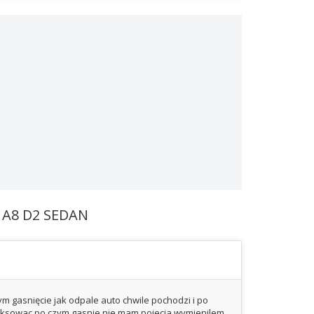
 A8 D2 SEDAN
 gasnięcie jak odpale auto chwile pochodzi i po
fiksowac po czym gasnie nie mam pojecia wymienilem