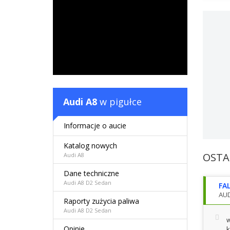
Audi A8
w pigułce
Informacje o aucie
Katalog nowych
OSTA
Audi A8
Dane techniczne
Audi A8 D2 Sedan
FA
AUD
Raporty zużycia paliwa
Audi A8 D2 Sedan
w
Opinie
k