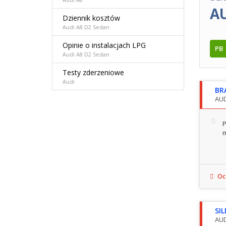
A
Dziennik kosztów
Audi A8 D2 Sedan
Opinie o instalacjach LPG
PB
Audi A8 D2 Sedan
Testy zderzeniowe
Audi
BR
AUD
P
m
Ocz
SI
AUD