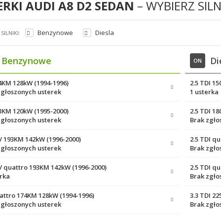
ERKI AUDI A8 D2 SEDAN
– WYBIERZ SILN
Benzynowe
Diesla
SILNIKI:
Benzynowe
Di
ON
74KM 128kW (1994-1996)
2.5 TDI 1
zgłoszonych usterek
1 usterka
63KM 120kW (1995-2000)
2.5 TDI 1
zgłoszonych usterek
Brak zgło
0V 193KM 142kW (1996-2000)
2.5 TDI q
zgłoszonych usterek
Brak zgło
0V quattro 193KM 142kW (1996-2000)
2.5 TDI q
erka
Brak zgło
uattro 174KM 128kW (1994-1996)
3.3 TDI 2
zgłoszonych usterek
Brak zgło