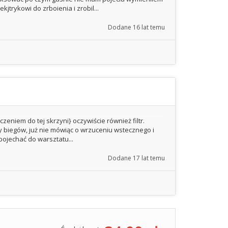
jtrykowi do zrboienia i zrobil...
Dodane
16 lat temu
eniem do tej skrzyni} oczywiście również filtr.
 biegów, już nie mówiąc o wrzuceniu wstecznego i
pojechać do warsztatu...
Dodane
17 lat temu