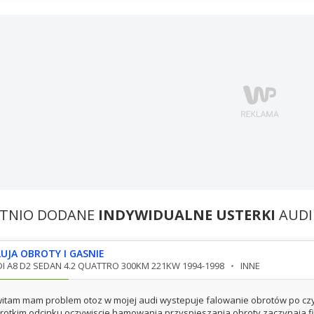
TNIO DODANE
INDYWIDUALNE USTERKI
AUDI
LUJA OBROTY I GASNIE
I A8 D2 SEDAN 4.2 QUATTRO 300KM 221KW 1994-1998
INNE
itam mam problem otoz w mojej audi wystepuje falowanie obrotów po czym
rotkim odcinku oczywiscie hamowania przyspieszania obroty zaczynaja 