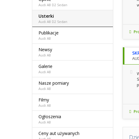
w
Audi A8 D2 Sedan
Usterki
Audi A8 D2 Sedan
Pro
Publikacje
Audi A8
Newsy
SK
Audi A8
AUD
Galerie
Audi A8
W
S
Nasze pomiary
p
Audi A8
Filmy
Audi A8
Pro
Ogłoszenia
Audi A8
Ceny aut używanych
Dzi
Audi A8