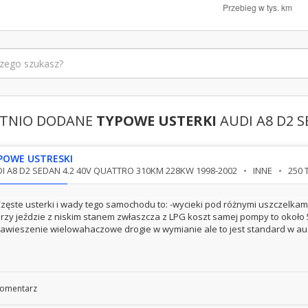
TNIO DODANE
TYPOWE USTERKI
AUDI A8 D2 
POWE USTRESKI
I A8 D2 SEDAN 4.2 40V QUATTRO 310KM 228KW 1998-2002
INNE
250 
zęste usterki i wady tego samochodu to: -wycieki pod różnymi uszczelkam
rzy jeździe z niskim stanem zwłaszcza z LPG koszt samej pompy to około 5
awieszenie wielowahaczowe drogie w wymianie ale to jest standard w audi/
omentarz