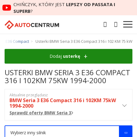
CHIŃCZYK, KTÓRY JEST
LEPSZY OD PASSATA I
SUPERB
?
a 3 E36 Compact
Usterki BMW Seria 3 E36 Compact 316 i 102 KM 75 kW
Dodaj
usterkę
USTERKI BMW SERIA 3 E36 COMPACT
316 I 102KM 75KW 1994-2000
Aktualnie przeglądasz
BMW Seria 3 E36 Compact 316 i 102KM 75kW
1994-2000
Sprawdź oferty BMW Seria 3
Wybierz inny silnik