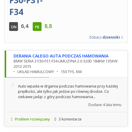
F34
6,4
8,8
ON
PB
Zobacz
dzienniki
DERANIA CAŁEGO AUTA PODCZAS HAMOWANIA
BMW SERIA 3 F30-F31-F34 LIMUZYNA 2.0 320D 184KM 135KW
2012-2015
UKŁAD HAMULCOWY
150 TYS. KM
Auto wpada w drgania podczas hamowania przy każdej
prędkości, ale tylko jak jedzie po równej drodze. Co
ciekawe jadąc z góry podczas hamowania...
Dodane
4 lata temu
Problem rozwiązany
3 komentarze