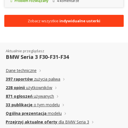
Problem rozwiązany
4 komentarze
Zobacz wszystkie
indywidualne usterki
Aktualnie przeglądasz
BMW Seria 3 F30-F31-F34
Dane techniczne
397 raportów
zużycia paliwa
228 opinii
użytkowników
871 ogłoszeń
używanych
33 publikacje
o tym modelu
Ogólna prezentacja
modelu
Przejrzyj aktualne oferty
dla BMW Seria 3