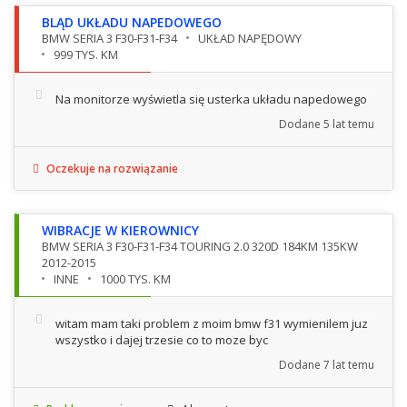
BLĄD UKŁADU NAPEDOWEGO
BMW SERIA 3 F30-F31-F34
UKŁAD NAPĘDOWY
999 TYS. KM
Na monitorze wyświetla się usterka układu napedowego
Dodane
5 lat temu
Oczekuje na rozwiązanie
WIBRACJE W KIEROWNICY
BMW SERIA 3 F30-F31-F34 TOURING 2.0 320D 184KM 135KW
2012-2015
INNE
1000 TYS. KM
witam mam taki problem z moim bmw f31 wymienilem juz
wszystko i dajej trzesie co to moze byc
Dodane
7 lat temu