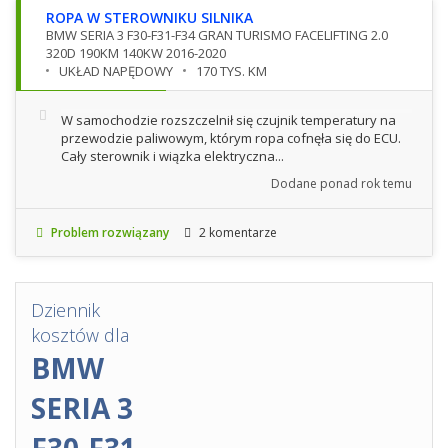
ROPA W STEROWNIKU SILNIKA
BMW SERIA 3 F30-F31-F34 GRAN TURISMO FACELIFTING 2.0
320D 190KM 140KW 2016-2020
UKŁAD NAPĘDOWY
170 TYS. KM
W samochodzie rozszczelnił się czujnik temperatury na
przewodzie paliwowym, którym ropa cofnęła się do ECU.
Cały sterownik i wiązka elektryczna...
Dodane
ponad rok temu
Problem rozwiązany
2 komentarze
Dziennik
kosztów dla
BMW
SERIA 3
F30-F31-