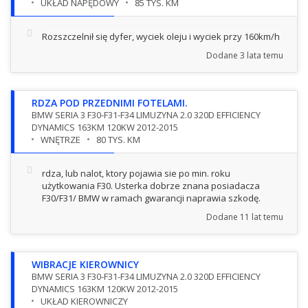
UKŁAD NAPĘDOWY
85 TYS. KM
Rozszczelnił się dyfer, wyciek oleju i wyciek przy 160km/h
Dodane
3 lata temu
RDZA POD PRZEDNIMI FOTELAMI.
BMW SERIA 3 F30-F31-F34 LIMUZYNA 2.0 320D EFFICIENCY
DYNAMICS 163KM 120KW 2012-2015
WNĘTRZE
80 TYS. KM
rdza, lub nalot, ktory pojawia sie po min. roku
użytkowania F30. Usterka dobrze znana posiadacza
F30/F31/ BMW w ramach gwarancji naprawia szkodę.
Dodane
11 lat temu
WIBRACJE KIEROWNICY
BMW SERIA 3 F30-F31-F34 LIMUZYNA 2.0 320D EFFICIENCY
DYNAMICS 163KM 120KW 2012-2015
UKŁAD KIEROWNICZY