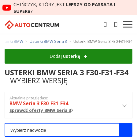
CHIŃCZYK, KTÓRY JEST
LEPSZY OD PASSATA I
SUPERB
?
Usterki BMW
Usterki BMW Seria 3
Usterki BMW Seria 3 F30-F31-F34
Dodaj
usterkę
USTERKI BMW SERIA 3 F30-F31-F34
– WYBIERZ WERSJĘ
Aktualnie przeglądasz
BMW Seria 3 F30-F31-F34
Sprawdź oferty BMW Seria 3
Wybierz nadwozie