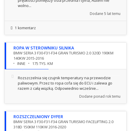
prędkości pomiędzy osia przednia i tylna, Autem nie
wolno...
Dodane
5 lat temu
1 komentarz
ROPA W STEROWNIKU SILNIKA
BMW SERIA 3 F30-F31-F34 GRAN TURISMO 2.0 320D 190KM
140KW 2015-2016
INNE
175 TYS. KM
Rozszczelnia się czujnik temperatury na przewodzie
paliwowym. Przez to ropa cofa się do ECU i zalewa go
razem z całą wiązką. Odpowiednio wcześnie...
Dodane
ponad rok temu
ROZSZCZELNIONY DYFER
BMW SERIA 3 F30-F31-F34 GRAN TURISMO FACELIFTING 2.0
318D 150KM 110KW 2016-2020