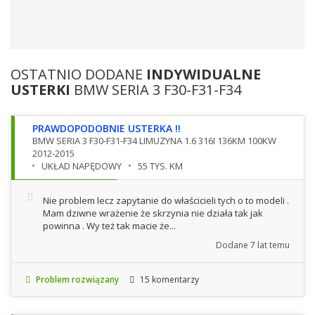
OSTATNIO DODANE
INDYWIDUALNE
USTERKI
BMW SERIA 3 F30-F31-F34
PRAWDOPODOBNIE USTERKA !!
BMW SERIA 3 F30-F31-F34 LIMUZYNA 1.6 316I 136KM 100KW
2012-2015
UKŁAD NAPĘDOWY
55 TYS. KM
Nie problem lecz zapytanie do właścicieli tych o to modeli .
Mam dziwne wrażenie że skrzynia nie działa tak jak
powinna . Wy też tak macie że...
Dodane
7 lat temu
Problem rozwiązany
15 komentarzy