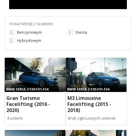
POKAŻ WERSJĘ Z SILNIKIEM:
Benzynowym
Diesla
Hybrydowym
BMW SERIA 3 F30-F31-F34
BMW SERIA 3 F30-F31-F34
Gran Turismo
M3 Limousine
Facelifting (2016 -
Facelifting (2015 -
2020)
2018)
4 usterki
Brak zgłoszonych usterek