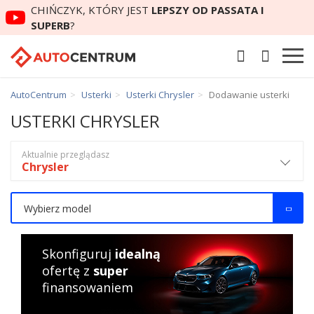
CHIŃCZYK, KTÓRY JEST
LEPSZY OD PASSATA I
SUPERB
?
AutoCentrum
Usterki
Usterki Chrysler
Dodawanie usterki
USTERKI CHRYSLER
Aktualnie przeglądasz
Chrysler
Wybierz model
Skonfiguruj
idealną
ofertę z
super
finansowaniem