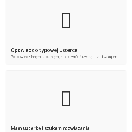
TE
Opowiedz o typowej usterce
Podpowiedz innym kupującym, na co zwrócić uwagę przed zakupem
TE
Mam usterkę i szukam rozwiązania