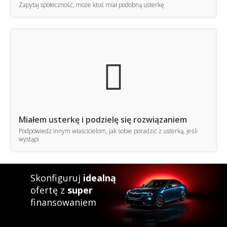
Zapytaj społeczność, może ktoś miał podobną usterkę
TE
Miałem usterkę i podzielę się rozwiązaniem
Podpowiedz innym właścicielom, jak sobie poradzić z usterką, jeśli
wystąpi
Skonfiguruj
idealną
ofertę z
super
finansowaniem